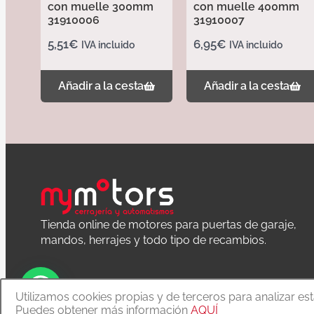
con muelle 300mm
con muelle 400mm
31910006
31910007
5,51
€
6,95
€
IVA incluido
IVA incluido
Añadir a la cesta
Añadir a la cesta
Tienda online de motores para puertas de garaje,
mandos, herrajes y todo tipo de recambios.
Utilizamos cookies propias y de terceros para analizar es
Puedes obtener más información
AQUÍ
Copyright © 2020 MyMoTors cerrajería y automatismos