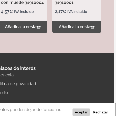
con muelle 31910004
31910001
4,57
€
2,17
€
IVA incluido
IVA incluido
Añadir a la cesta
Añadir a la cesta
laces de interés
 cuenta
lítica de privacidad
rrito
entos pueden dejar de funcionar.
Aceptar
Rechazar
Diseño web:
The Concept
– Programación:
La Quadra