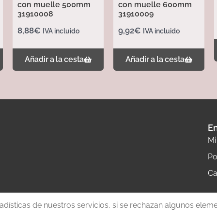
con muelle 500mm
con muelle 600mm
31910008
31910009
8,88
€
9,92
€
IVA incluido
IVA incluido
Añadir a la cesta
Añadir a la cesta
En
Mi
Po
Ca
tadísticas de nuestros servicios, si se rechazan algunos elem