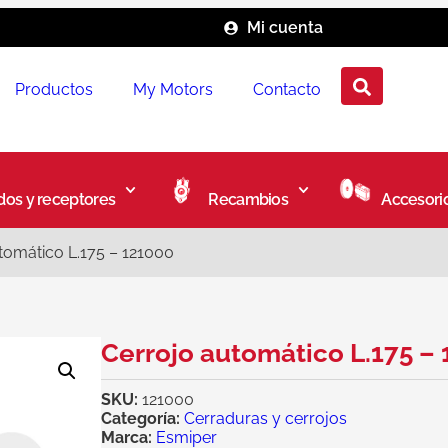
Mi cuenta
Productos
My Motors
Contacto
os y receptores
Recambios
Accesori
tomático L.175 – 121000
Cerrojo automático L.175 –
SKU:
121000
Categoría:
Cerraduras y cerrojos
Marca:
Esmiper