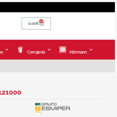
0
0,00
€
os
Cerrajería
Hörmann
 121000