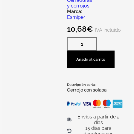
Cerraduras
y cerrojos
Marca:
Esmiper
10,68
€
IVA incluido
Añadir al carrito
Descripción corta:
Cerrojo con solapa
Envíos a partir de 2
días
15 días para
devoluciones