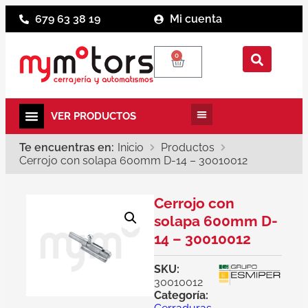
679 63 38 19
Mi cuenta
0
Te encuentras en:
Inicio
Productos
Cerrojo con solapa 600mm D-14 – 30010012
Cerrojo con
solapa 600mm D-
14 – 30010012
SKU:
30010012
Categoría: