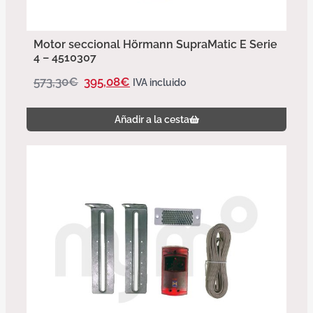
Motor seccional Hörmann SupraMatic E Serie
4 – 4510307
573,30
€
395,08
€
IVA incluido
Añadir a la cesta