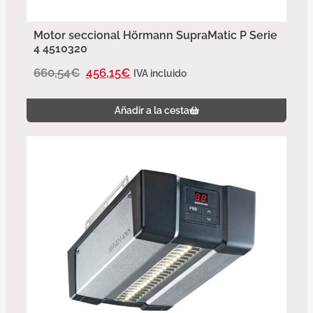
Motor seccional Hörmann SupraMatic P Serie
4 4510320
660,54
€
456,15
€
IVA incluido
Añadir a la cesta