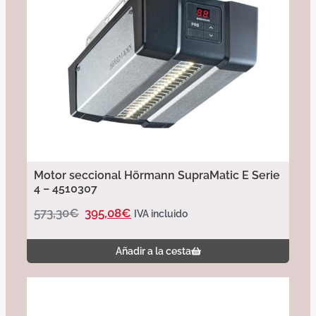
Motor seccional Hörmann SupraMatic E Serie
4 – 4510307
573,30
€
395,08
€
IVA incluido
Añadir a la cesta