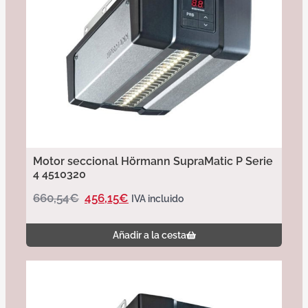
Motor seccional Hörmann SupraMatic P Serie
4 4510320
660,54
€
456,15
€
IVA incluido
Añadir a la cesta