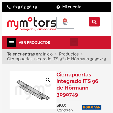
679 63 38 19
Mi cuenta
0
Te encuentras en:
Inicio
Productos
Cierrapuertas integrado ITS 96 de Hörmann 3090749
Cierrapuertas
integrado ITS 96
de Hörmann
3090749
SKU:
3090749