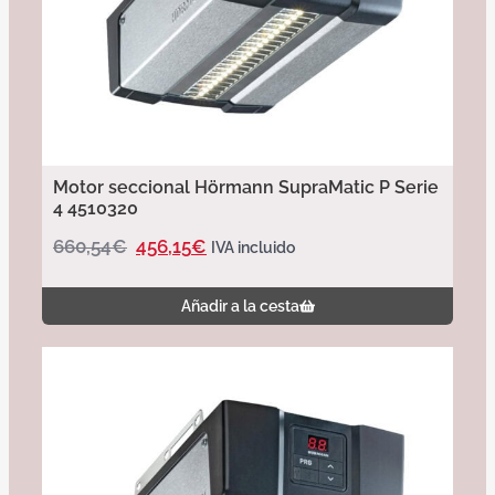
Motor seccional Hörmann SupraMatic P Serie
4 4510320
660,54
€
456,15
€
IVA incluido
Añadir a la cesta