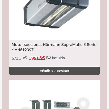
Motor seccional Hörmann SupraMatic E Serie
4 – 4510307
573,30
€
395,08
€
IVA incluido
Añadir a la cesta