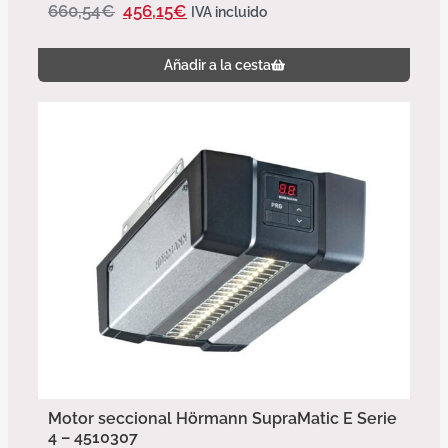
660,54
€
456,15
€
IVA incluido
Añadir a la cesta
Motor seccional Hörmann SupraMatic E Serie
4 – 4510307