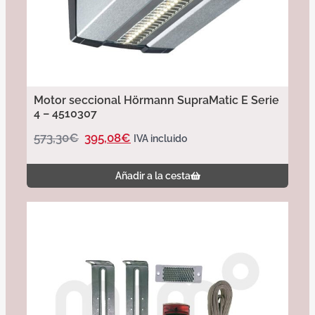
Motor seccional Hörmann SupraMatic E Serie
4 – 4510307
573,30
€
395,08
€
IVA incluido
Añadir a la cesta