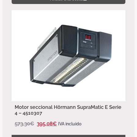
Motor seccional Hörmann SupraMatic E Serie
4 – 4510307
573,30
€
395,08
€
IVA incluido