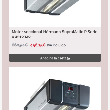
Motor seccional Hörmann SupraMatic P Serie
4 4510320
660,54
€
456,15
€
IVA incluido
Añadir a la cesta