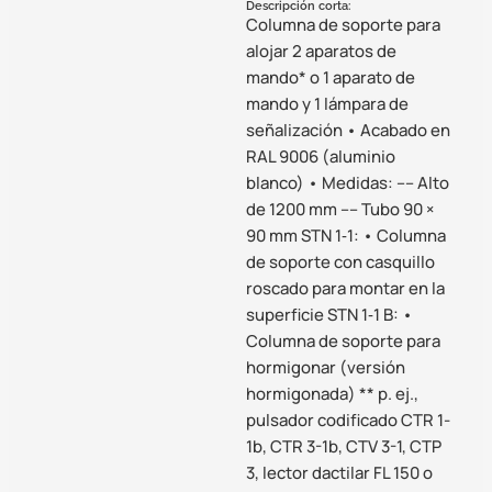
Descripción corta:
Columna de soporte para
alojar 2 aparatos de
mando* o 1 aparato de
mando y 1 lámpara de
señalización • Acabado en
RAL 9006 (aluminio
blanco) • Medidas: –– Alto
de 1200 mm –– Tubo 90 ×
90 mm STN 1‑1: • Columna
de soporte con casquillo
roscado para montar en la
superficie STN 1‑1 B: •
Columna de soporte para
hormigonar (versión
hormigonada) ** p. ej.,
pulsador codificado CTR 1-
1b, CTR 3-1b, CTV 3-1, CTP
3, lector dactilar FL 150 o