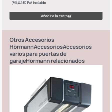
76,02
€
IVA incluido
Añadir a la cesta
Otros
Accesorios
Hörmann
Accesorios
Accesorios
varios para puertas de
garaje
Hörmann
relacionados