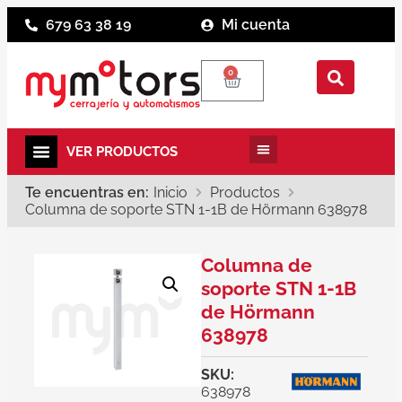
679 63 38 19
Mi cuenta
0
Te encuentras en:
Inicio
Productos
Columna de soporte STN 1-1B de Hörmann 638978
Columna de
soporte STN 1-1B
de Hörmann
638978
SKU:
638978