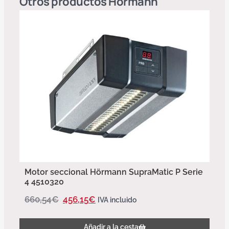
Otros productos
Hörmann
Motor seccional Hörmann SupraMatic P Serie
4 4510320
660,54
€
456,15
€
IVA incluido
Añadir a la cesta