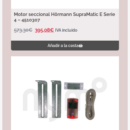
Motor seccional Hörmann SupraMatic E Serie
4 – 4510307
573,30
€
395,08
€
IVA incluido
Añadir a la cesta