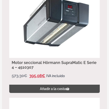
Motor seccional Hörmann SupraMatic E Serie
4 – 4510307
573,30
€
395,08
€
IVA incluido
Añadir a la cesta