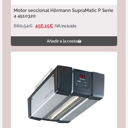
Motor seccional Hörmann SupraMatic P Serie
4 4510320
660,54
€
456,15
€
IVA incluido
Añadir a la cesta