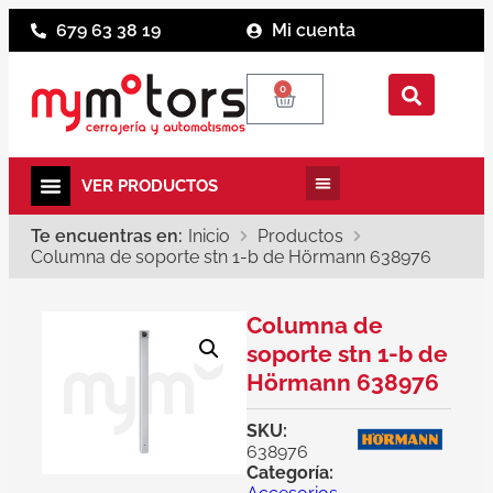
679 63 38 19
Mi cuenta
0
Te encuentras en:
Inicio
Productos
Columna de soporte stn 1-b de Hörmann 638976
Columna de
soporte stn 1-b de
Hörmann 638976
SKU:
638976
Categoría: