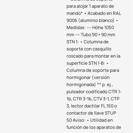
para alojar 1 aparato de
mando* • Acabado en RAL
9006 (aluminio blanco) •
Medidas: –– Höhe 1050
mm –– Tubo 90 × 90 mm
STN 1: • Columna de
soporte con casquillo
roscado para montar en la
superficie STN 1‑B: •
Columna de soporte para
hormigonar (versión
hormigonada) ** p. ej.,
pulsador codificado CTR 1-
1b, CTR 3-1b, CTV 3-1, CTP
3, lector dactilar FL 150 o
contactor de llave STUP
50 Aviso: • Utilidad en
función de los aparatos de