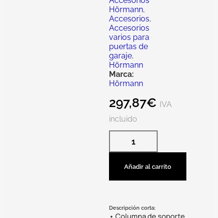
Accesorios
Hörmann
,
Accesorios
,
Accesorios
varios para
puertas de
garaje
,
Hörmann
Marca:
Hörmann
297,87
€
IVA
incluido
Añadir al carrito
Descripción corta:
• Columna de soporte