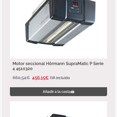
Motor seccional Hörmann SupraMatic P Serie
4 4510320
660,54
€
456,15
€
IVA incluido
Añadir a la cesta