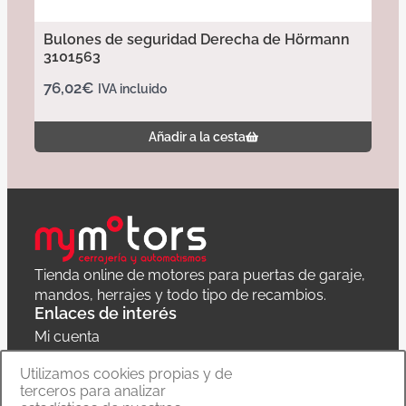
Bulones de seguridad Derecha de Hörmann
3101563
76,02
€
IVA incluido
Añadir a la cesta
Tienda online de motores para puertas de garaje,
mandos, herrajes y todo tipo de recambios.
Enlaces de interés
Mi cuenta
Política de privacidad
Utilizamos cookies propias y de
terceros para analizar
Carrito