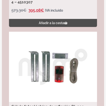
4 – 4510307
573,30
€
395,08
€
IVA incluido
Añadir a la cesta