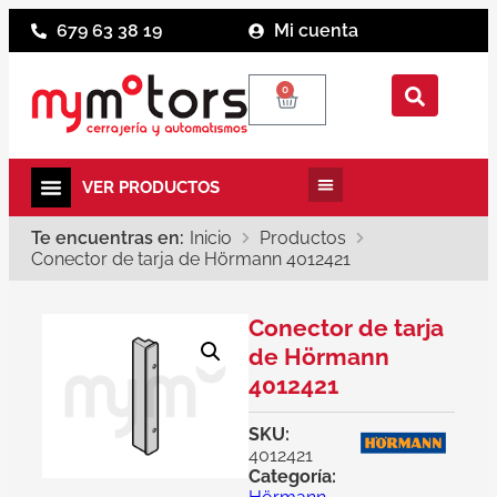
679 63 38 19
Mi cuenta
0
Te encuentras en:
Inicio
Productos
Conector de tarja de Hörmann 4012421
Conector de tarja
de Hörmann
4012421
SKU:
4012421
Categoría: