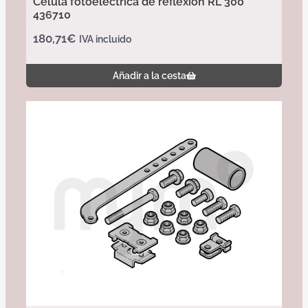
Célula fotoeléctrica de reflexión RL 300
436710
180,71
€
IVA incluido
Añadir a la cesta