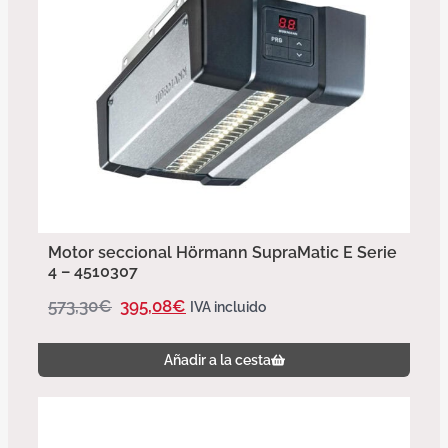
Motor seccional Hörmann SupraMatic E Serie
4 – 4510307
573,30
€
395,08
€
IVA incluido
Añadir a la cesta