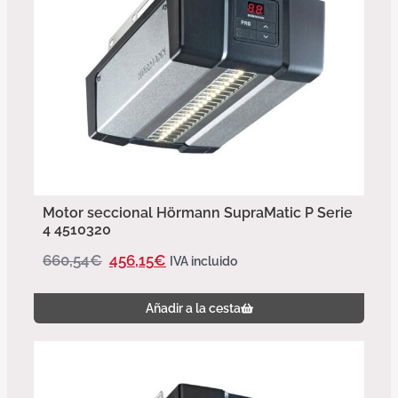
Motor seccional Hörmann SupraMatic P Serie
4 4510320
660,54
€
456,15
€
IVA incluido
Añadir a la cesta