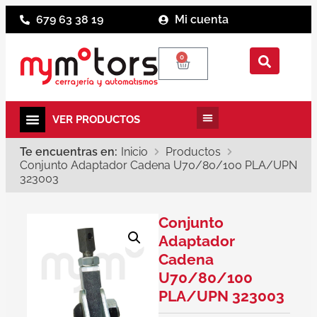
679 63 38 19
Mi cuenta
0
Te encuentras en:
Inicio
Productos
Conjunto Adaptador Cadena U70/80/100 PLA/UPN
323003
Conjunto
Adaptador
Cadena
U70/80/100
PLA/UPN 323003