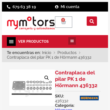
679 63 38 19
Mi cuenta
0
Te encuentras en:
Inicio
Productos
Contraplaca del pilar PK 1 de Hörmann 436332
Contraplaca del
pilar PK 1 de
Hörmann 436332
SKU:
436332
Categoría: