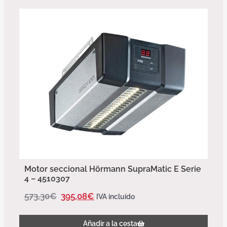
Motor seccional Hörmann SupraMatic E Serie
4 – 4510307
573,30
€
395,08
€
IVA incluido
Añadir a la cesta