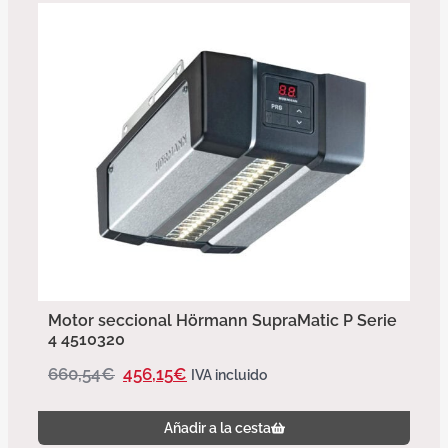
Motor seccional Hörmann SupraMatic P Serie
4 4510320
660,54
€
456,15
€
IVA incluido
Añadir a la cesta