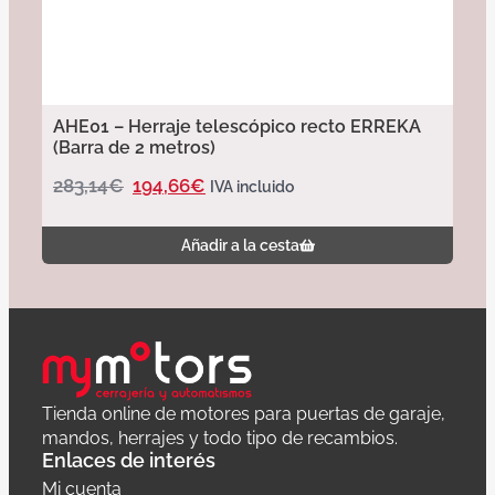
AHE01 – Herraje telescópico recto ERREKA
(Barra de 2 metros)
283,14
€
194,66
€
IVA incluido
Añadir a la cesta
Tienda online de motores para puertas de garaje,
mandos, herrajes y todo tipo de recambios.
Enlaces de interés
Mi cuenta