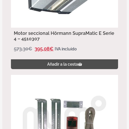
Motor seccional Hörmann SupraMatic E Serie
4 – 4510307
573,30
€
395,08
€
IVA incluido
Añadir a la cesta