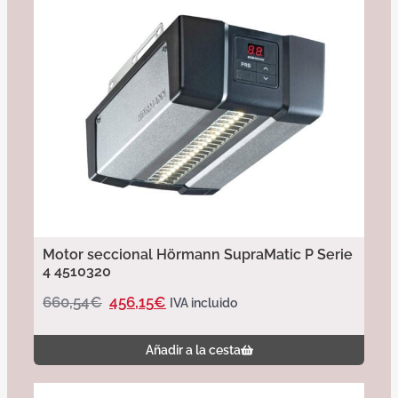
Motor seccional Hörmann SupraMatic P Serie
4 4510320
660,54
€
456,15
€
IVA incluido
Añadir a la cesta