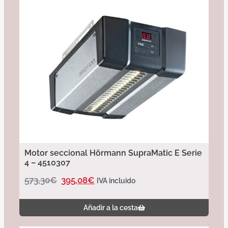
Motor seccional Hörmann SupraMatic E Serie
4 – 4510307
573,30
€
395,08
€
IVA incluido
Añadir a la cesta