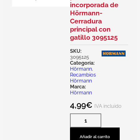
incorporada de
Hörmann-
Cerradura
principal con
gatillo 3095125
SKU:
3095125
Categoría:
Hörmann
,
Recambios
Hörmann
Marca:
Hörmann
4,99
€
IVA incluido
Añadir al carrito