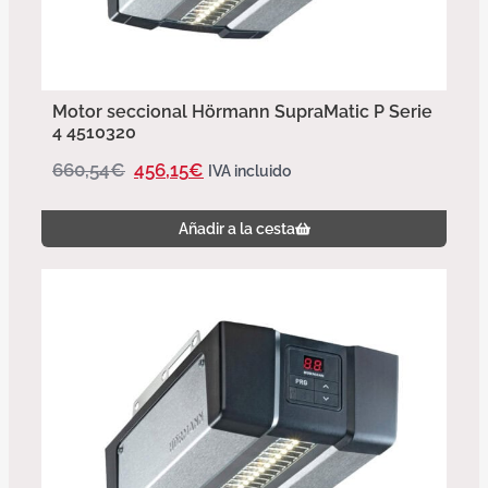
Motor seccional Hörmann SupraMatic P Serie
4 4510320
660,54
€
456,15
€
IVA incluido
Añadir a la cesta