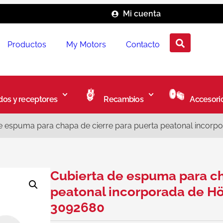
Mi cuenta
Productos
My Motors
Contacto
os y receptores
Recambios
Accesori
e espuma para chapa de cierre para puerta peatonal incor
Cubierta de espuma para ch
peatonal incorporada de H
3092680