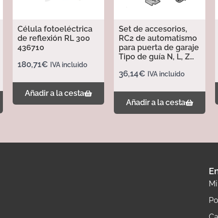
Célula fotoeléctrica
Set de accesorios,
de reflexión RL 300
RC2 de automatismo
436710
para puerta de garaje
Tipo de guía N, L, Z
180,71
€
IVA incluido
437702
36,14
€
IVA incluido
Añadir a la cesta
Añadir a la cesta
En
Mi
Po
Ca