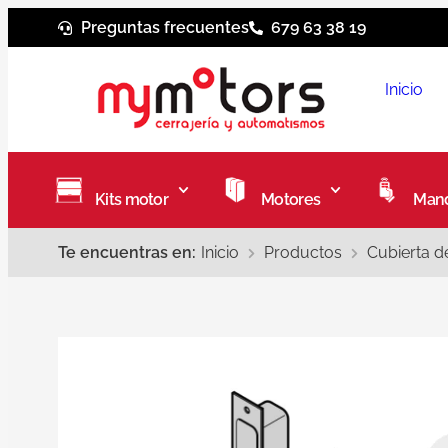
Preguntas frecuentes
679 63 38 19
Inicio
Kits motor
Motores
Mand
Te encuentras en:
Inicio
Productos
Cubierta d