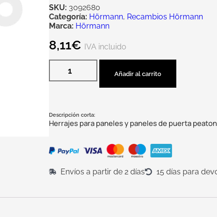
SKU:
3092680
Categoría:
Hörmann
,
Recambios Hörmann
Marca:
Hörmann
8,11
€
IVA incluido
Añadir al carrito
Descripción corta:
Herrajes para paneles y paneles de puerta peaton
Envíos a partir de 2 días
15 días para dev