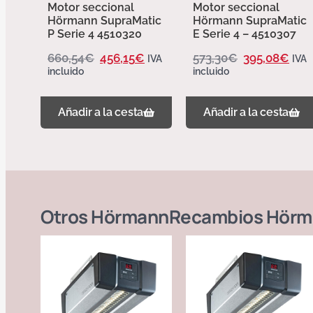
Motor seccional
Motor seccional
Hörmann SupraMatic
Hörmann SupraMatic
P Serie 4 4510320
E Serie 4 – 4510307
660,54
€
456,15
€
573,30
€
395,08
€
IVA
IVA
incluido
incluido
Añadir a la cesta
Añadir a la cesta
Otros
Hörmann
Recambios Hörm