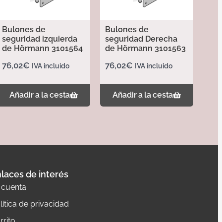
Bulones de
Bulones de
seguridad izquierda
seguridad Derecha
de Hörmann 3101564
de Hörmann 3101563
76,02
€
76,02
€
IVA incluido
IVA incluido
Añadir a la cesta
Añadir a la cesta
laces de interés
 cuenta
lítica de privacidad
rrito