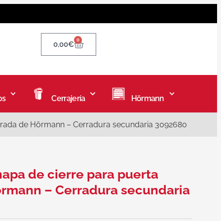
0
0,00
€
os
Cerrajería
Hörmann
porada de Hörmann – Cerradura secundaria 3092680
apa de cierre para puerta
örmann – Cerradura secundaria