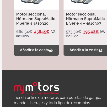
Motor seccional
Motor seccional
Hörmann SupraMatic
Hörmann SupraMatic
P Serie 4 4510320
E Serie 4 – 4510307
660,54
€
456,15
€
573,30
€
395,08
€
IVA
IVA
incluido
incluido
Añadir a la cesta
Añadir a la cesta
Tienda online de motores para puertas de garaje,
mandos, herrajes y todo tipo de recambios.