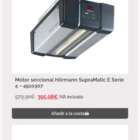
Motor seccional Hörmann SupraMatic E Serie
4 – 4510307
573,30
€
395,08
€
IVA incluido
Añadir a la cesta