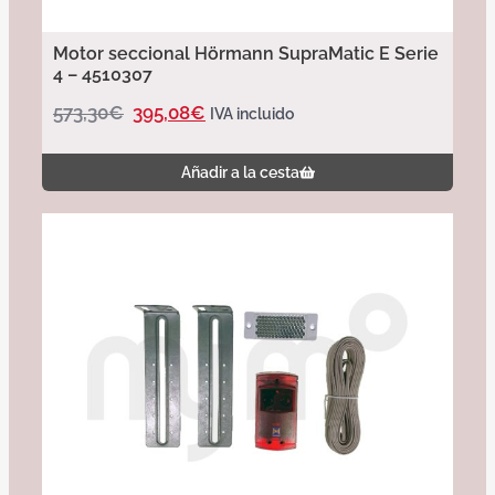
Motor seccional Hörmann SupraMatic E Serie
4 – 4510307
573,30
€
395,08
€
IVA incluido
Añadir a la cesta