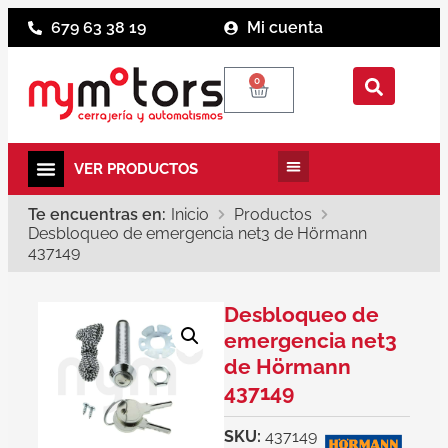
679 63 38 19
Mi cuenta
0
Te encuentras en:
Inicio
Productos
Desbloqueo de emergencia net3 de Hörmann
437149
Desbloqueo de
emergencia net3
de Hörmann
437149
SKU:
437149