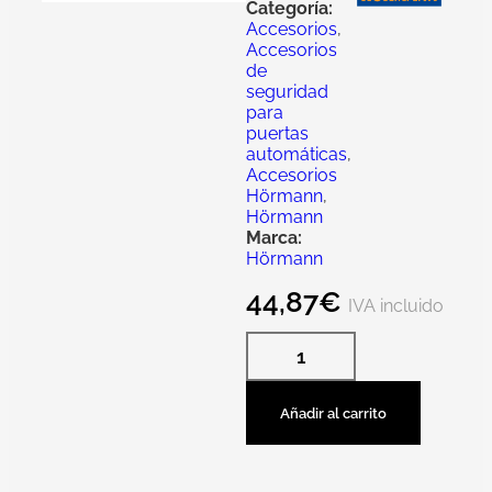
Categoría:
Accesorios
,
Accesorios
de
seguridad
para
puertas
automáticas
,
Accesorios
Hörmann
,
Hörmann
Marca:
Hörmann
44,87
€
IVA incluido
Añadir al carrito