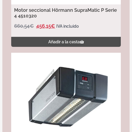
Motor seccional Hörmann SupraMatic P Serie
4 4510320
660,54
€
456,15
€
IVA incluido
Añadir a la cesta