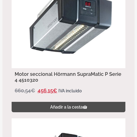
Motor seccional Hörmann SupraMatic P Serie
4 4510320
660,54
€
456,15
€
IVA incluido
Añadir a la cesta