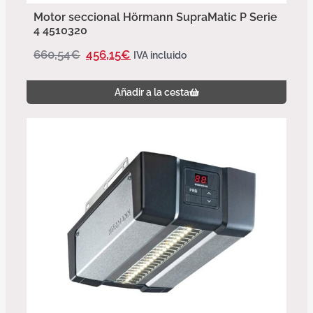
Motor seccional Hörmann SupraMatic P Serie
4 4510320
660,54
€
456,15
€
IVA incluido
Añadir a la cesta