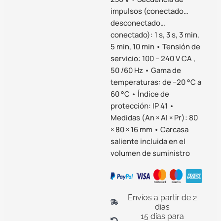
impulsos (conectado…
desconectado…
conectado): 1 s, 3 s, 3 min,
5 min, 10 min • Tensión de
servicio: 100 – 240 V CA ,
50 /60 Hz • Gama de
temperaturas: de −20 °C a
60 °C • Índice de
protección: IP 41 •
Medidas (An × Al × Pr): 80
× 80 × 16 mm • Carcasa
saliente incluida en el
volumen de suministro
Envíos a partir de 2
días
15 días para