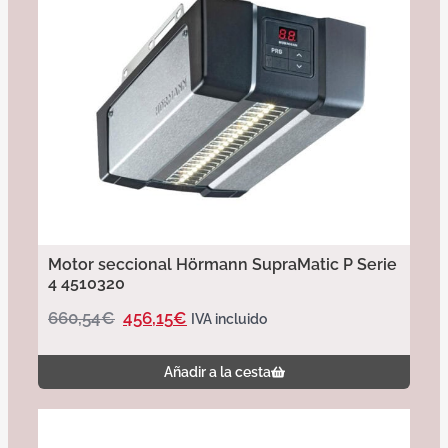
Motor seccional Hörmann SupraMatic P Serie
4 4510320
660,54
€
456,15
€
IVA incluido
Añadir a la cesta