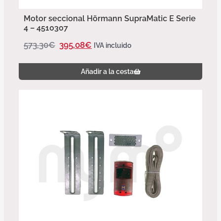
Motor seccional Hörmann SupraMatic E Serie
4 – 4510307
573,30
€
395,08
€
IVA incluido
Añadir a la cesta