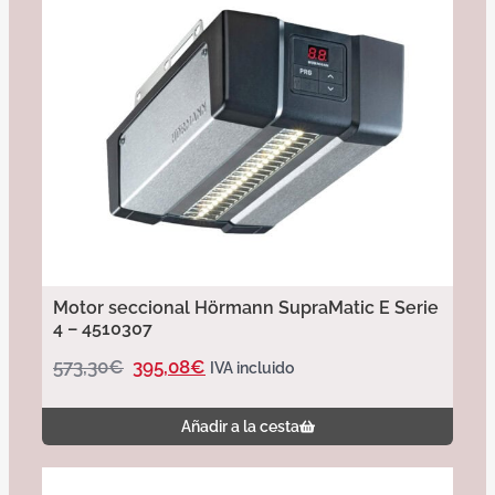
Motor seccional Hörmann SupraMatic E Serie
4 – 4510307
573,30
€
395,08
€
IVA incluido
Añadir a la cesta