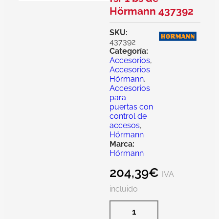
Hörmann 437392
SKU:
437392
Categoría:
Accesorios
,
Accesorios
Hörmann
,
Accesorios
para
puertas con
control de
accesos
,
Hörmann
Marca:
Hörmann
204,39
€
IVA
incluido