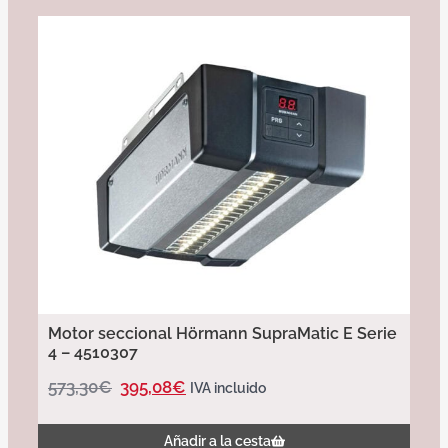
Motor seccional Hörmann SupraMatic E Serie
4 – 4510307
573,30
€
395,08
€
IVA incluido
Añadir a la cesta