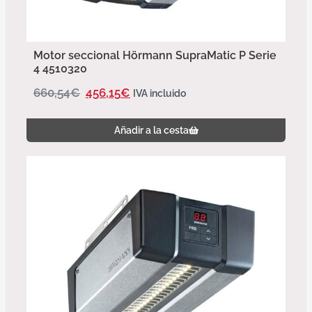
Motor seccional Hörmann SupraMatic P Serie
4 4510320
660,54
€
456,15
€
IVA incluido
Añadir a la cesta