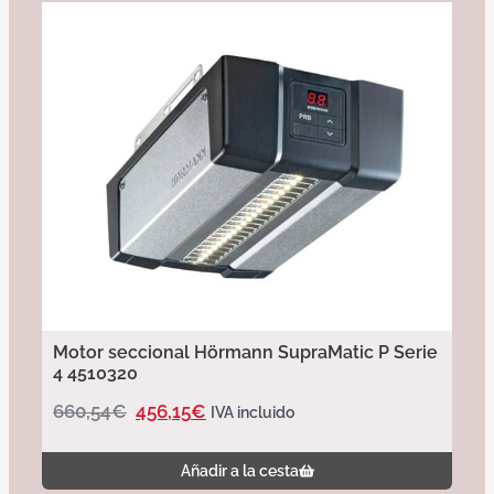
Motor seccional Hörmann SupraMatic P Serie
4 4510320
660,54
€
456,15
€
IVA incluido
Añadir a la cesta