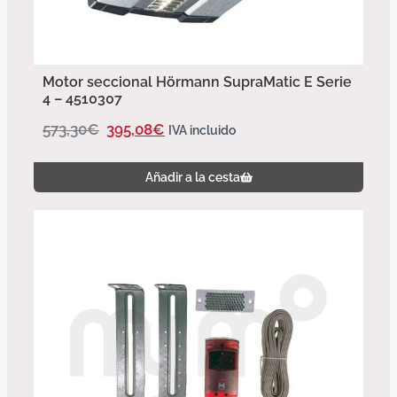
Motor seccional Hörmann SupraMatic E Serie
4 – 4510307
573,30
€
395,08
€
IVA incluido
Añadir a la cesta