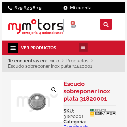
679 63 38 19
Mi cuenta
0
Te encuentras en:
Inicio
Productos
Escudo sobreponer inox plata 31820001
Escudo
sobreponer inox
plata 31820001
SKU:
31820001
Categoría: