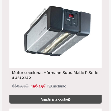
Motor seccional Hörmann SupraMatic P Serie
4 4510320
660,54
€
456,15
€
IVA incluido
Añadir a la cesta