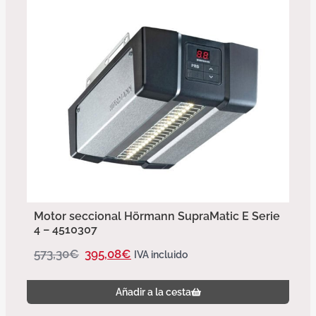
Motor seccional Hörmann SupraMatic E Serie
4 – 4510307
573,30
€
395,08
€
IVA incluido
Añadir a la cesta