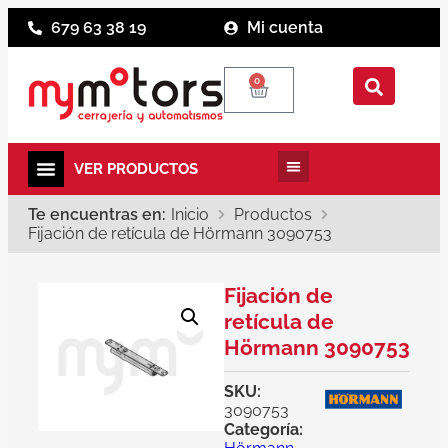
679 63 38 19
Mi cuenta
0
Te encuentras en:
Inicio
Productos
Fijación de retícula de Hörmann 3090753
Fijación de
retícula de
Hörmann 3090753
SKU:
3090753
Categoría: