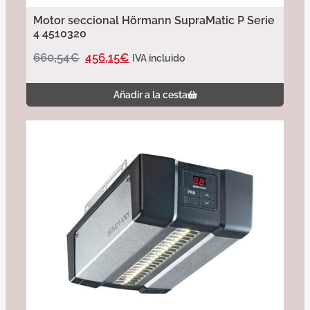
Motor seccional Hörmann SupraMatic P Serie
4 4510320
660,54
€
456,15
€
IVA incluido
Añadir a la cesta