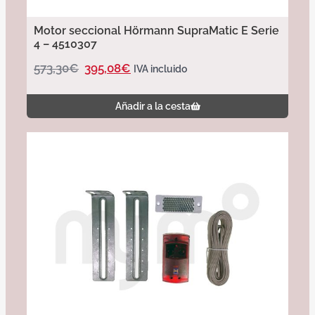
Motor seccional Hörmann SupraMatic E Serie
4 – 4510307
573,30
€
395,08
€
IVA incluido
Añadir a la cesta