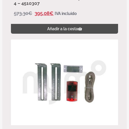
4 – 4510307
573,30
€
395,08
€
IVA incluido
Añadir a la cesta