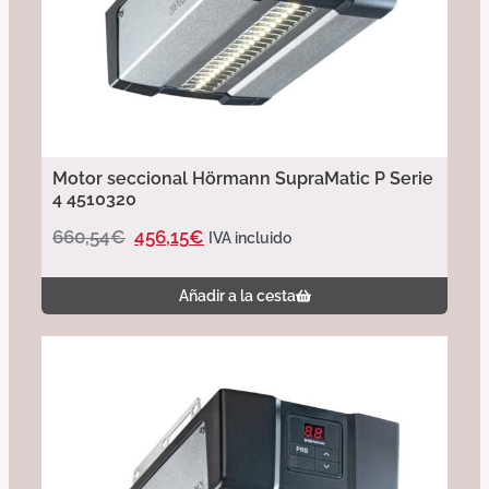
Motor seccional Hörmann SupraMatic P Serie
4 4510320
660,54
€
456,15
€
IVA incluido
Añadir a la cesta