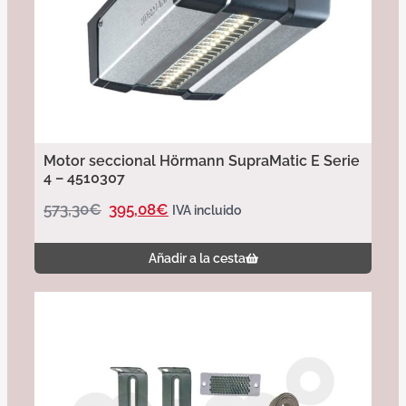
Motor seccional Hörmann SupraMatic E Serie
4 – 4510307
573,30
€
395,08
€
IVA incluido
Añadir a la cesta