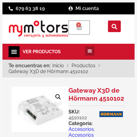
679 63 38 19
Mi cuenta
0
Te encuentras en:
Inicio
Productos
Gateway X3D de Hörmann 4510102
Gateway X3D de
Hörmann 4510102
SKU:
4510102
Categoría:
Accesorios
,
Accesorios