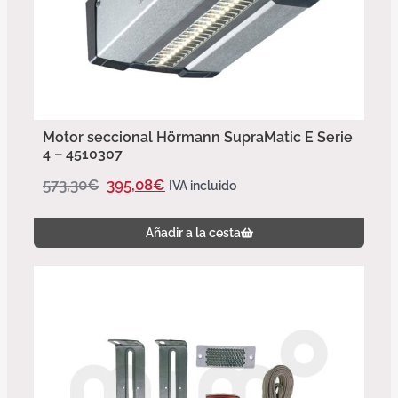
Motor seccional Hörmann SupraMatic E Serie
4 – 4510307
573,30
€
395,08
€
IVA incluido
Añadir a la cesta