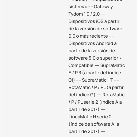
sistema: –– Gateway
Tydom 1.0 / 2.0 ––
Dispositivos iOS a partir
de la versión de software
9.0 o más reciente ––
Dispositivos Android a
partir de la versión de
software 5.0 o superior •
Compatible –– SupraMatic
E / P 3 (a partir del índice
Ci) –– SupraMatic HT ––
RotaMatic / P / PL (a partir
del índice G) –– RotaMatic
/ P / PL serie 2 (índice A a
partir de 2017) ––
LineaMatic H serie 2
(índice de software A, a
partir de 2017) ––