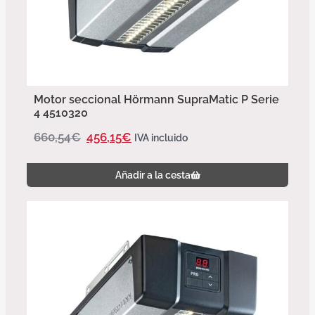
Motor seccional Hörmann SupraMatic P Serie
4 4510320
660,54
€
456,15
€
IVA incluido
Añadir a la cesta