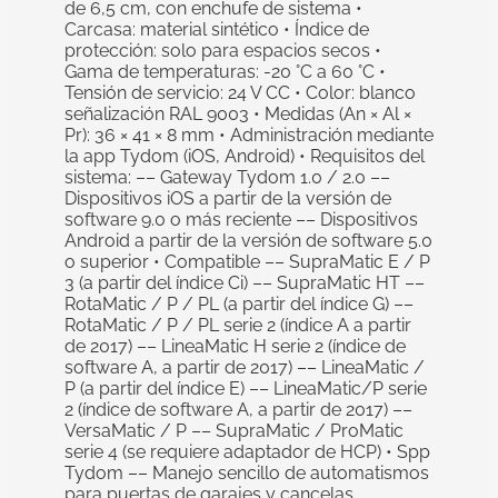
de 6,5 cm, con enchufe de sistema •
Carcasa: material sintético • Índice de
protección: solo para espacios secos •
Gama de temperaturas: -20 °C a 60 °C •
Tensión de servicio: 24 V CC • Color: blanco
señalización RAL 9003 • Medidas (An × Al ×
Pr): 36 × 41 × 8 mm • Administración mediante
la app Tydom (iOS, Android) • Requisitos del
sistema: –– Gateway Tydom 1.0 / 2.0 ––
Dispositivos iOS a partir de la versión de
software 9.0 o más reciente –– Dispositivos
Android a partir de la versión de software 5.0
o superior • Compatible –– SupraMatic E / P
3 (a partir del índice Ci) –– SupraMatic HT ––
RotaMatic / P / PL (a partir del índice G) ––
RotaMatic / P / PL serie 2 (índice A a partir
de 2017) –– LineaMatic H serie 2 (índice de
software A, a partir de 2017) –– LineaMatic /
P (a partir del índice E) –– LineaMatic/P serie
2 (índice de software A, a partir de 2017) ––
VersaMatic / P –– SupraMatic / ProMatic
serie 4 (se requiere adaptador de HCP) • Spp
Tydom –– Manejo sencillo de automatismos
para puertas de garajes y cancelas