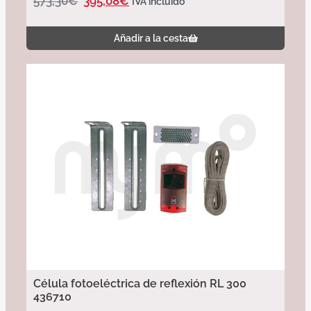
573,30
€
395,08
€
IVA incluido
Añadir a la cesta
Célula fotoeléctrica de reflexión RL 300
436710