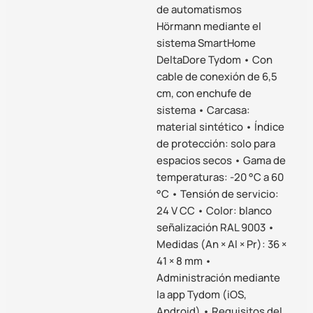
de automatismos
Hörmann mediante el
sistema SmartHome
DeltaDore Tydom • Con
cable de conexión de 6,5
cm, con enchufe de
sistema • Carcasa:
material sintético • Índice
de protección: solo para
espacios secos • Gama de
temperaturas: -20 °C a 60
°C • Tensión de servicio:
24 V CC • Color: blanco
señalización RAL 9003 •
Medidas (An × Al × Pr): 36 ×
41 × 8 mm •
Administración mediante
la app Tydom (iOS,
Android) • Requisitos del