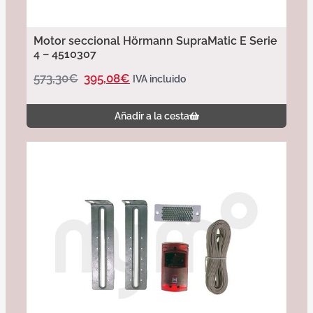
Motor seccional Hörmann SupraMatic E Serie
4 – 4510307
573,30
€
395,08
€
IVA incluido
Añadir a la cesta