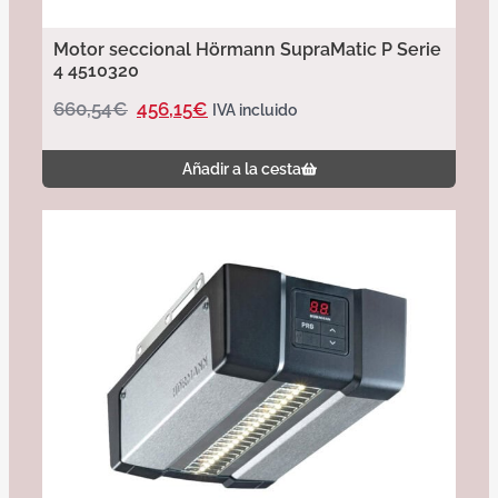
Motor seccional Hörmann SupraMatic P Serie
4 4510320
660,54
€
456,15
€
IVA incluido
Añadir a la cesta