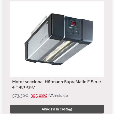
Motor seccional Hörmann SupraMatic E Serie
4 – 4510307
573,30
€
395,08
€
IVA incluido
Añadir a la cesta