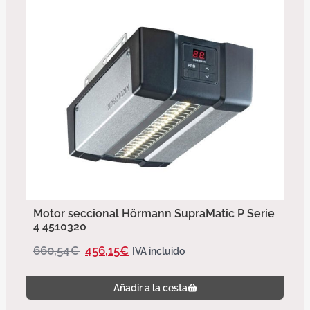
Motor seccional Hörmann SupraMatic P Serie
4 4510320
660,54
€
456,15
€
IVA incluido
Añadir a la cesta