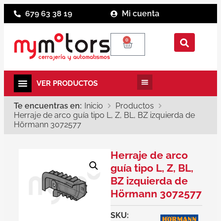
679 63 38 19
Mi cuenta
0
Te encuentras en:
Inicio
Productos
Herraje de arco guía tipo L, Z, BL, BZ izquierda de
Hörmann 3072577
Herraje de arco
guía tipo L, Z, BL,
BZ izquierda de
Hörmann 3072577
SKU: