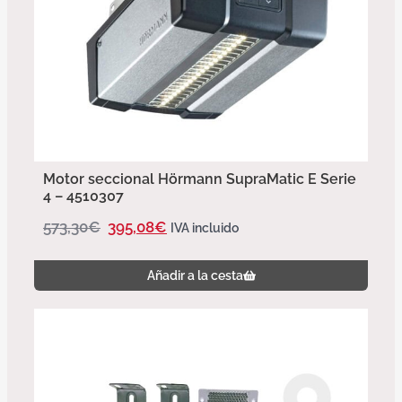
Motor seccional Hörmann SupraMatic E Serie
4 – 4510307
573,30
€
395,08
€
IVA incluido
Añadir a la cesta