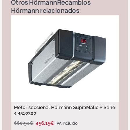
Otros
Hörmann
Recambios
Hörmann
relacionados
Motor seccional Hörmann SupraMatic P Serie
4 4510320
660,54
€
456,15
€
IVA incluido