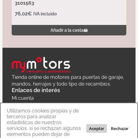
3101563
76,02
€
IVA incluido
Añadir a la cesta
Tienda online de motores para puertas de garaje,
mandos, herrajes y todo tipo de recambios.
Enlaces de interés
Mi cuenta
Política de privacidad
Utilizamos cookies propias y de
terceros para analizar
Carrito
estadísticas de nuestros
servicios, si se rechazan algunos
Aceptar
Rechazar
elementos pueden dejar de