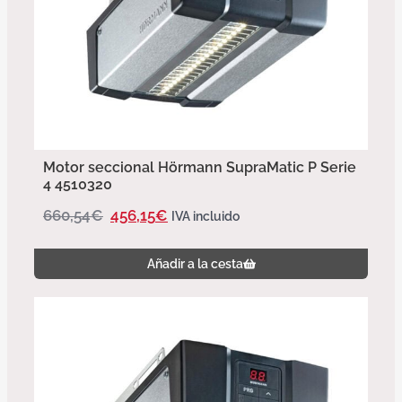
Motor seccional Hörmann SupraMatic P Serie
4 4510320
660,54
€
456,15
€
IVA incluido
Añadir a la cesta