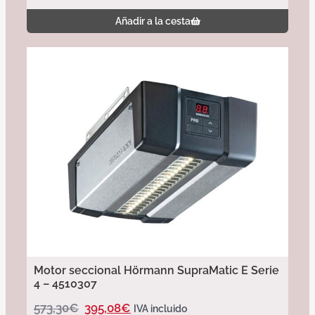
Añadir a la cesta
Motor seccional Hörmann SupraMatic E Serie
4 – 4510307
573,30
€
395,08
€
IVA incluido