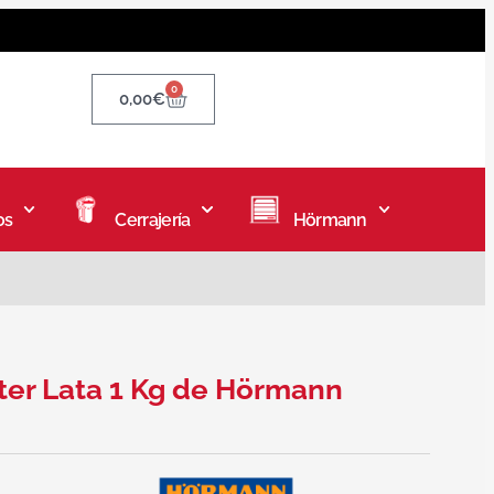
0
0,00
€
os
Cerrajería
Hörmann
ter Lata 1 Kg de Hörmann