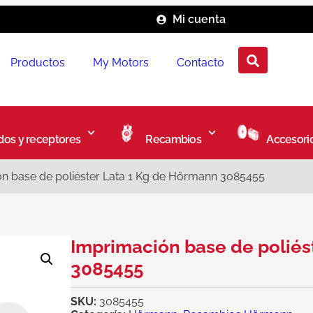
Mi cuenta
Productos
My Motors
Contacto
os y receptores
Recambios
Accesori
n base de poliéster Lata 1 Kg de Hörmann 3085455
Imprimación base de poliés
3085455
SKU:
3085455