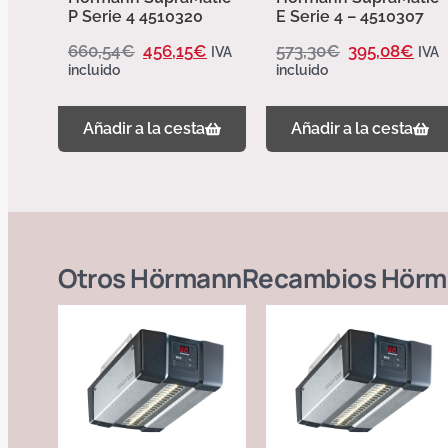
P Serie 4 4510320
E Serie 4 – 4510307
660,54
€
456,15
€
573,30
€
395,08
€
IVA
IVA
incluido
incluido
Añadir a la cesta
Añadir a la cesta
Otros
Hörmann
Recambios Hörm