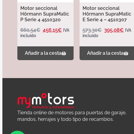
Motor seccional
Motor seccional
Hörmann SupraMatic
Hörmann SupraMatic
P Serie 4 4510320
E Serie 4 – 4510307
660,54
€
456,15
€
573,30
€
395,08
€
IVA
IVA
incluido
incluido
Añadir a la cesta
Añadir a la cesta
Tienda online de motores para puertas de garaje,
mandos, herrajes y todo tipo de recambios.