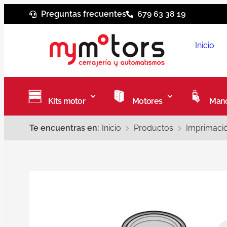
Preguntas frecuentes
679 63 38 19
Inicio
Kits motor
Motores
Mand
Te encuentras en:
Inicio
Productos
Imprimació