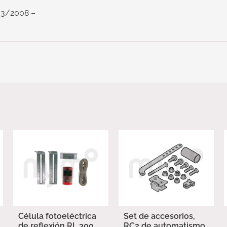
03/2008 –
Célula fotoeléctrica
Set de accesorios,
de reflexión RL 300
RC2 de automatismo