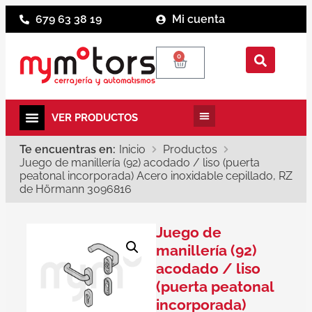
679 63 38 19
Mi cuenta
0
Te encuentras en:
Inicio
Productos
Juego de manillería (92) acodado / liso (puerta
peatonal incorporada) Acero inoxidable cepillado, RZ
de Hörmann 3096816
Juego de
manillería (92)
acodado / liso
(puerta peatonal
incorporada)