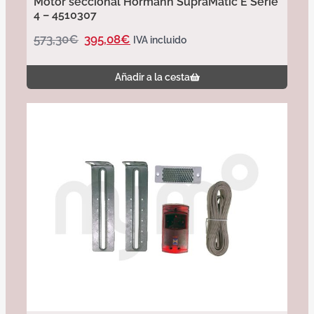
Motor seccional Hörmann SupraMatic E Serie
4 – 4510307
573,30
€
395,08
€
IVA incluido
Añadir a la cesta