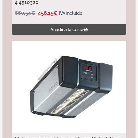
4 4510320
660,54
€
456,15
€
IVA incluido
Añadir a la cesta