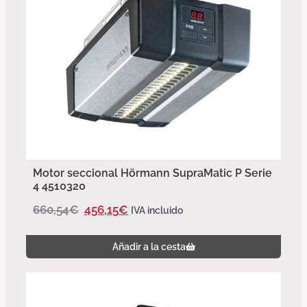
Motor seccional Hörmann SupraMatic P Serie
4 4510320
660,54
€
456,15
€
IVA incluido
Añadir a la cesta