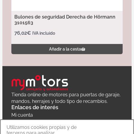
Bulones de seguridad Derecha de Hörmann
3101563
76,02
€
IVA incluido
Añadir a la cesta
Tienda online de motores para puertas de garaje,
mandos, herrajes y todo tipo de recambios.
Enlaces de interés
Mi cuenta
Política de privacidad
Utilizamos cookies propias y de
terceros para analizar