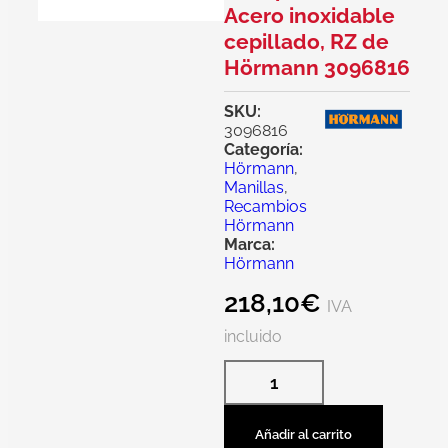
Acero inoxidable
cepillado, RZ de
Hörmann 3096816
SKU:
3096816
Categoría:
Hörmann
,
Manillas
,
Recambios
Hörmann
Marca:
Hörmann
218,10
€
IVA
incluido
Añadir al carrito