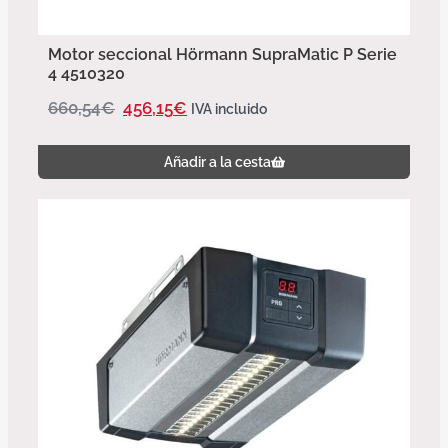
Motor seccional Hörmann SupraMatic P Serie
4 4510320
660,54
€
456,15
€
IVA incluido
Añadir a la cesta