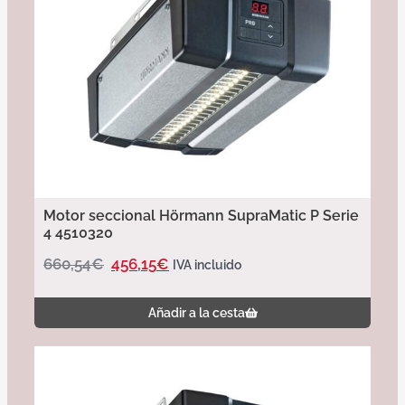
Motor seccional Hörmann SupraMatic P Serie
4 4510320
660,54
€
456,15
€
IVA incluido
Añadir a la cesta