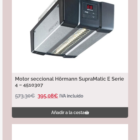
Motor seccional Hörmann SupraMatic E Serie
4 – 4510307
573,30
€
395,08
€
IVA incluido
Añadir a la cesta