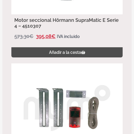
Motor seccional Hörmann SupraMatic E Serie
4 – 4510307
573,30
€
395,08
€
IVA incluido
Añadir a la cesta