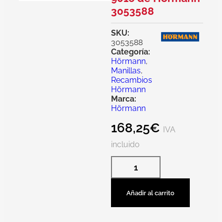
3053588
SKU:
3053588
Categoría:
Hörmann
,
Manillas
,
Recambios
Hörmann
Marca:
Hörmann
168,25
€
IVA
incluido
Añadir al carrito