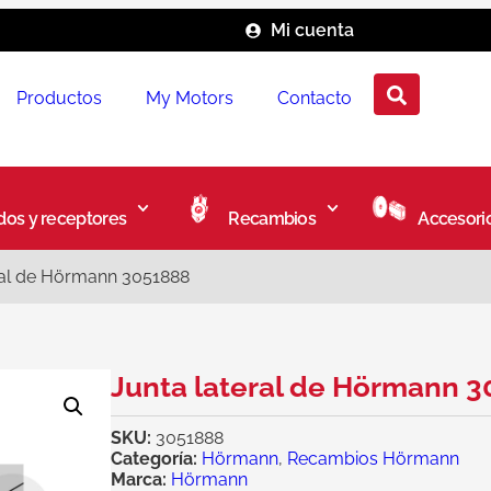
Mi cuenta
Productos
My Motors
Contacto
os y receptores
Recambios
Accesori
ral de Hörmann 3051888
Junta lateral de Hörmann 
SKU:
3051888
Categoría:
Hörmann
,
Recambios Hörmann
Marca:
Hörmann