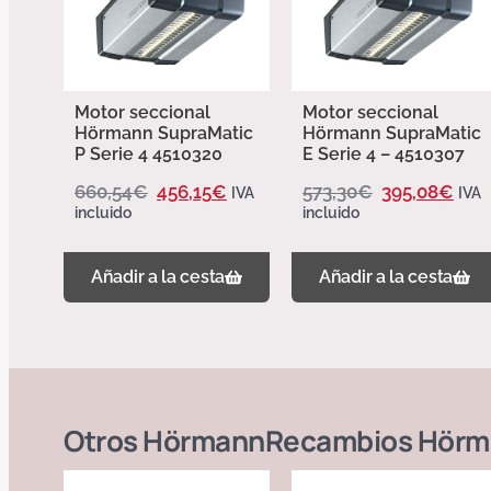
Motor seccional
Motor seccional
Hörmann SupraMatic
Hörmann SupraMatic
P Serie 4 4510320
E Serie 4 – 4510307
660,54
€
456,15
€
573,30
€
395,08
€
IVA
IVA
incluido
incluido
Añadir a la cesta
Añadir a la cesta
Otros
Hörmann
Recambios Hörm