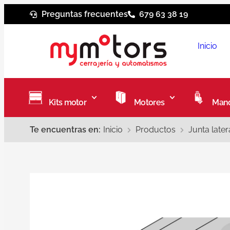
Preguntas frecuentes
679 63 38 19
Inicio
Kits motor
Motores
Mand
Te encuentras en:
Inicio
Productos
Junta late