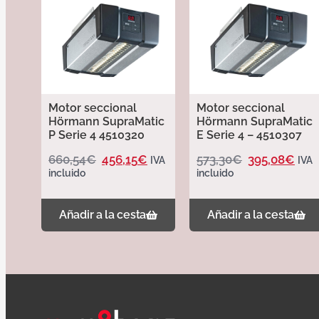
Motor seccional
Motor seccional
Hörmann SupraMatic
Hörmann SupraMatic
P Serie 4 4510320
E Serie 4 – 4510307
660,54
€
456,15
€
573,30
€
395,08
€
IVA
IVA
incluido
incluido
Añadir a la cesta
Añadir a la cesta