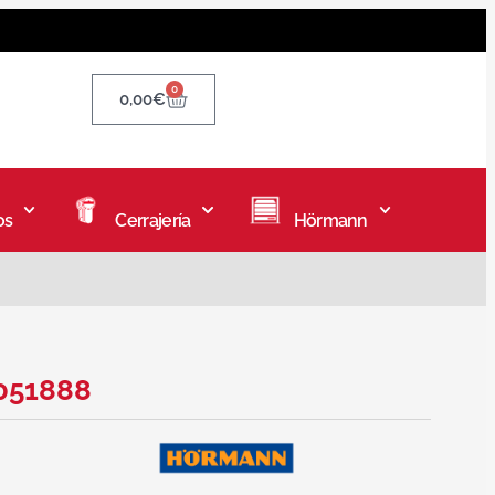
0
0,00
€
os
Cerrajería
Hörmann
3051888