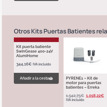
Otros
Kits Puertas Batientes
rel
Kit puerta batiente
SwinGease 400-24V
AlumiHome
344,16
€
IVA incluido
PYRENE1 – Kit de
Añadir a la cesta
motor para puertas
batientes – Erreka
1.542,75
€
1.018,22
€
IVA incluido