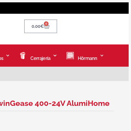
0
0,00
€
os
Cerrajería
Hörmann
 SwinGease 400-24V AlumiHome