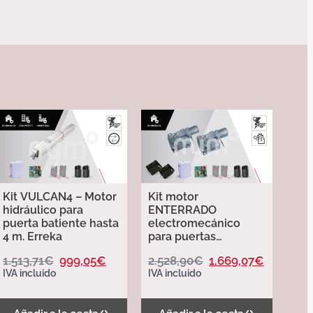
Kit VULCAN4 – Motor
Kit motor
hidráulico para
ENTERRADO
puerta batiente hasta
electromecánico
4 m. Erreka
para puertas
batientes. MOLE
1.513,71
€
999,05
€
2.528,90
€
1.669,07
€
Erreka.
IVA incluido
IVA incluido