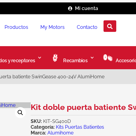
Mi cuenta
Productos
My Motors
Contacto
os y receptores
Recambios
Accesori
puerta batiente SwinGease 400-24V AlumiHome
Kit doble puerta batiente
SKU:
KIT-SG400D
Categoría:
Kits Puertas Batientes
Marca:
Alumihome