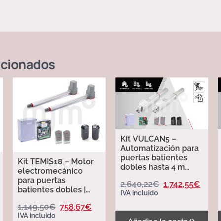
acionados
Kit VULCAN5 –
Automatización para
puertas batientes
Kit TEMIS18 – Motor
dobles hasta 4 m
electromecánico
cada hoja. Erreka
para puertas
2.640,22
€
1.742,55
€
batientes dobles |
IVA incluido
24Vdc | Uso
1.149,50
€
758,67
€
residencial. Erreka
IVA incluido