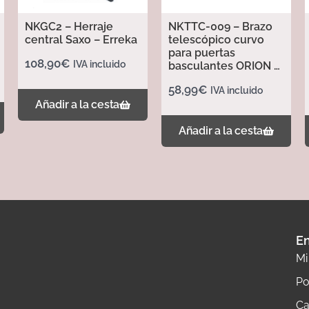
NKGC2 – Herraje
NKTTC-009 – Brazo
central Saxo – Erreka
telescópico curvo
para puertas
108,90
€
IVA incluido
basculantes ORION –
Erreka
58,99
€
IVA incluido
Añadir a la cesta
Añadir a la cesta
En
Mi
Po
Ca