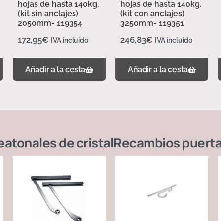
hojas de hasta 140kg.
hojas de hasta 140kg.
(kit sin anclajes)
(kit con anclajes)
2050mm- 119354
3250mm- 119351
172,95
€
246,83
€
IVA incluido
IVA incluido
Añadir a la cesta
Añadir a la cesta
atonales de cristal
Recambios puerta