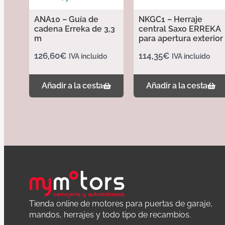
ANA10 – Guía de
NKGC1 – Herraje
cadena Erreka de 3,3
central Saxo ERREKA
m
para apertura exterior
126,60
€
114,35
€
IVA incluido
IVA incluido
Añadir a la cesta
Añadir a la cesta
Tienda online de motores para puertas de garaje,
mandos, herrajes y todo tipo de recambios.