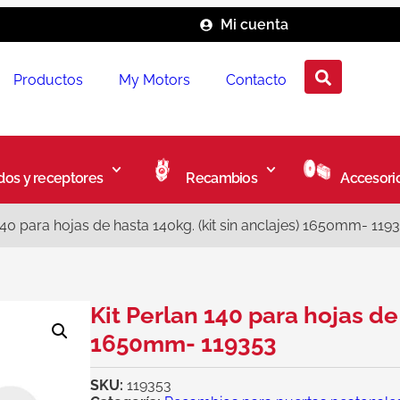
Mi cuenta
Productos
My Motors
Contacto
os y receptores
Recambios
Accesori
140 para hojas de hasta 140kg. (kit sin anclajes) 1650mm- 119
Kit Perlan 140 para hojas de 
1650mm- 119353
SKU:
119353