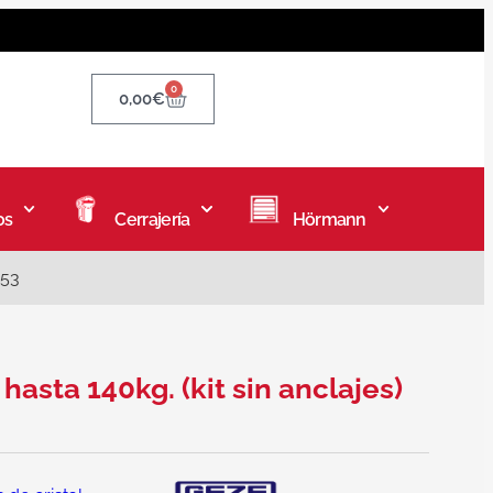
0
0,00
€
os
Cerrajería
Hörmann
353
hasta 140kg. (kit sin anclajes)