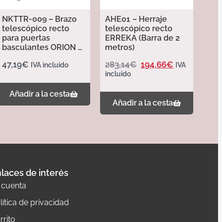
NKTTR-009 – Brazo
AHE01 – Herraje
telescópico recto
telescópico recto
para puertas
ERREKA (Barra de 2
basculantes ORION –
metros)
Erreka
47,19
€
283,14
€
194,66
€
IVA incluido
IVA
incluido
Añadir a la cesta
Añadir a la cesta
laces de interés
 cuenta
lítica de privacidad
rrito