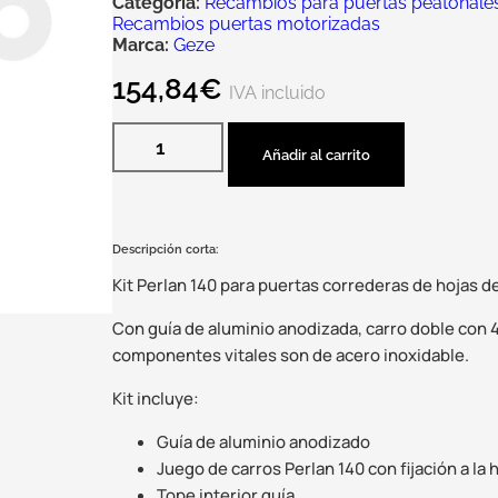
Categoría:
Recambios para puertas peatonales 
Recambios puertas motorizadas
Marca:
Geze
154,84
€
IVA incluido
Añadir al carrito
Descripción corta:
Kit Perlan 140 para puertas correderas de hojas d
Con guía de aluminio anodizada, carro doble con 4
componentes vitales son de acero inoxidable.
Kit incluye:
Guía de aluminio anodizado
Juego de carros Perlan 140 con fijación a la h
Tope interior guía.