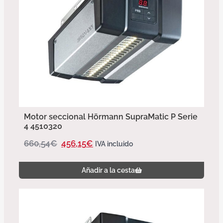
Motor seccional Hörmann SupraMatic P Serie
4 4510320
660,54
€
456,15
€
IVA incluido
Añadir a la cesta