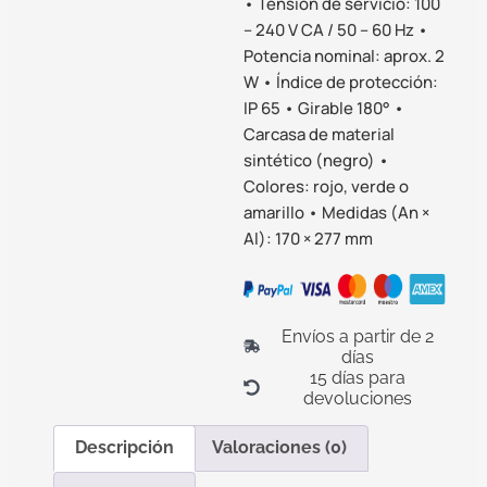
• Tensión de servicio: 100
– 240 V CA / 50 – 60 Hz •
Potencia nominal: aprox. 2
W • Índice de protección:
IP 65 • Girable 180° •
Carcasa de material
sintético (negro) •
Colores: rojo, verde o
amarillo • Medidas (An ×
Al): 170 × 277 mm
Envíos a partir de 2
días
15 días para
devoluciones
Descripción
Valoraciones (0)