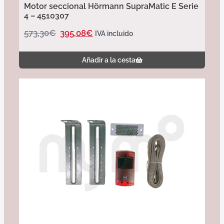
Motor seccional Hörmann SupraMatic E Serie
4 – 4510307
573,30
€
395,08
€
IVA incluido
Añadir a la cesta