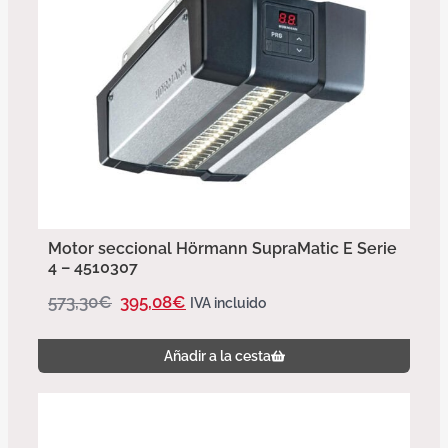
Motor seccional Hörmann SupraMatic E Serie
4 – 4510307
573,30
€
395,08
€
IVA incluido
Añadir a la cesta