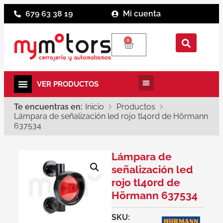
679 63 38 19
Mi cuenta
0
Te encuentras en:
Inicio
Productos
Lámpara de señalización led rojo tl40rd de Hörmann
637534
Lámpara de
señalización led
rojo tl40rd de
Hörmann 637534
SKU: