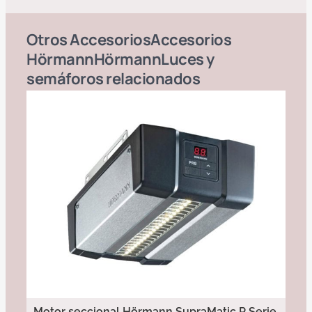
Otros
Accesorios
Accesorios
Hörmann
Hörmann
Luces y
semáforos
relacionados
Motor seccional Hörmann SupraMatic P Serie