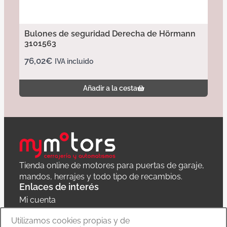
Bulones de seguridad Derecha de Hörmann
3101563
76,02
€
IVA incluido
Añadir a la cesta
Tienda online de motores para puertas de garaje,
mandos, herrajes y todo tipo de recambios.
Enlaces de interés
Mi cuenta
Política de privacidad
Utilizamos cookies propias y de