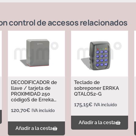
on control de accesos
relacionados
DECODIFICADOR de
Teclado de
llave / tarjeta de
sobreponer ERRKA
PROXIMIDAD 250
QTALOS2-G
códigoS de Erreka
175,15
€
IVA incluido
TAGBASE-250
120,70
€
IVA incluido
Añadir a la cesta
Añadir a la cesta