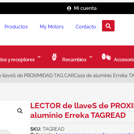
Mi cuenta
Productos
My Motors
Contacto
os y receptores
Recambios
Accesori
 llaveS de PROXIMIDAD TAG CARCasa de aluminio Erreka 
LECTOR de llaveS de PROX
aluminio Erreka TAGREAD
SKU:
TAGREAD