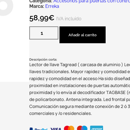
Categoría:
Accesorios para puertas con contr
Marca:
Erreka
58,99
€
IVA incluido
Añadir al carrito
Descripción corta:
Lector de llave Tagread ( carcasa de aluminio ) Le
llaves tradicionales. Mayor rapidez y comodidad en
rapidez y comodidad en el acceso Ha sido diseñado
proximidad en instalaciones de puertas automáticas
proximidad y lo envía al decodificador TAGBASE (n
de policarbonato. Antena integrada. Led frontal pa
Comunicación segura mediante conexión de 2 ó 3 h
comerciales y /o residenciales.