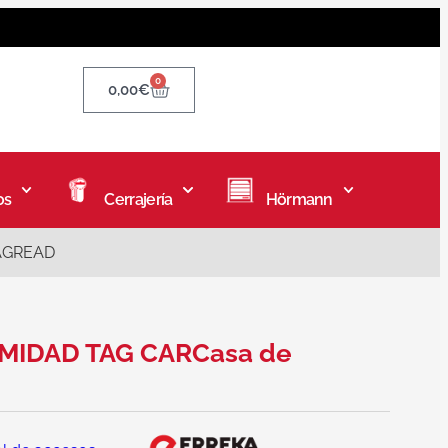
0
0,00
€
os
Cerrajería
Hörmann
TAGREAD
IMIDAD TAG CARCasa de