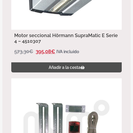
Motor seccional Hörmann SupraMatic E Serie
4 – 4510307
573,30
€
395,08
€
IVA incluido
Añadir a la cesta