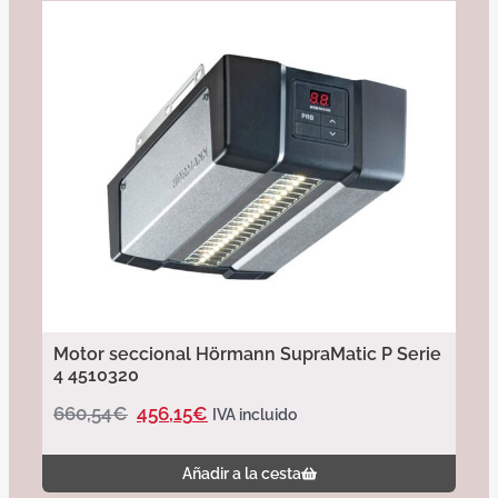
Motor seccional Hörmann SupraMatic P Serie
4 4510320
660,54
€
456,15
€
IVA incluido
Añadir a la cesta