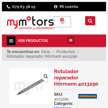
679 63 38 19
Mi cuenta
0
Te encuentras en:
Inicio
Productos
Rotulador reparador Hörmann 4013290
Rotulador
reparador
Hörmann 4013290
SKU:
4013290
Categoría: