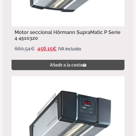
Motor seccional Hörmann SupraMatic P Serie
4 4510320
660,54
€
456,15
€
IVA incluido
Añadir a la cesta