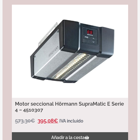
Motor seccional Hörmann SupraMatic E Serie
4 – 4510307
573,30
€
395,08
€
IVA incluido
Añadir a la cesta