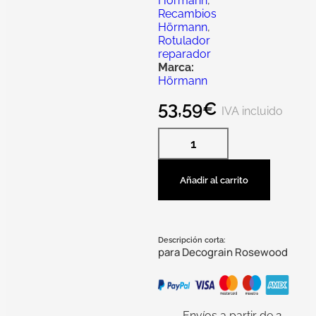
Hörmann
,
Recambios
Hörmann
,
Rotulador
reparador
Marca:
Hörmann
53,59
€
IVA incluido
Añadir al carrito
Descripción corta:
para Decograin Rosewood
Envíos a partir de 2