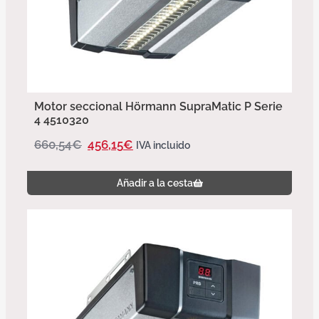
Motor seccional Hörmann SupraMatic P Serie
4 4510320
660,54
€
456,15
€
IVA incluido
Añadir a la cesta