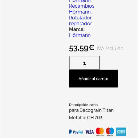
Hörmann
,
Recambios
Hörmann
,
Rotulador
reparador
Marca:
Hörmann
53,59
€
IVA incluido
Añadir al carrito
Descripción corta:
para Decograin Titan
Metallic CH 703