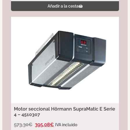
Añadir a la cesta
Motor seccional Hörmann SupraMatic E Serie
4 – 4510307
573,30
€
395,08
€
IVA incluido