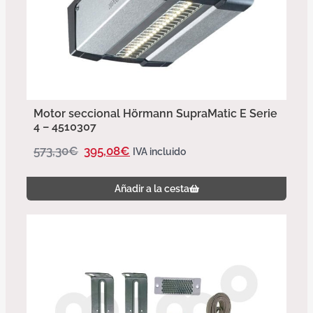
Motor seccional Hörmann SupraMatic E Serie
4 – 4510307
573,30
€
395,08
€
IVA incluido
Añadir a la cesta