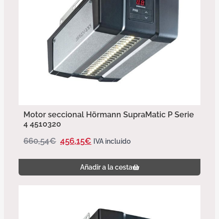
Motor seccional Hörmann SupraMatic P Serie
4 4510320
660,54
€
456,15
€
IVA incluido
Añadir a la cesta