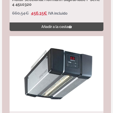
4 4510320
660,54
€
456,15
€
IVA incluido
Añadir a la cesta