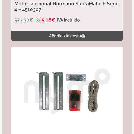
Motor seccional Hörmann SupraMatic E Serie
4 – 4510307
573,30
€
395,08
€
IVA incluido
Añadir a la cesta