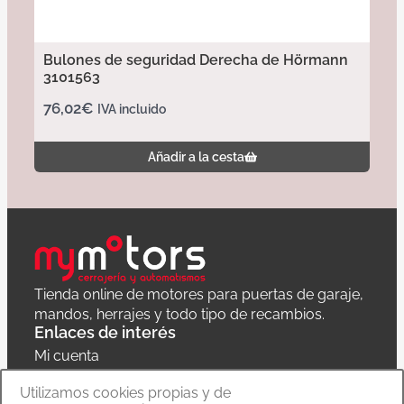
Bulones de seguridad Derecha de Hörmann
3101563
76,02
€
IVA incluido
Añadir a la cesta
Tienda online de motores para puertas de garaje,
mandos, herrajes y todo tipo de recambios.
Enlaces de interés
Mi cuenta
Política de privacidad
Utilizamos cookies propias y de