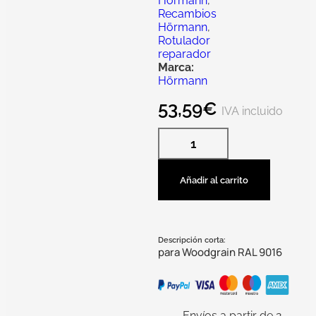
Hörmann
,
Recambios
Hörmann
,
Rotulador
reparador
Marca:
Hörmann
53,59
€
IVA incluido
Añadir al carrito
Descripción corta:
para Woodgrain RAL 9016
Envíos a partir de 2