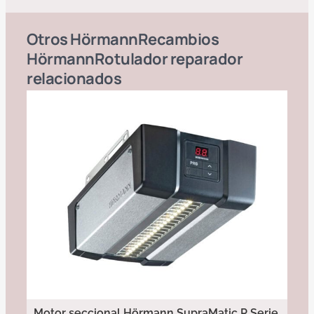
Otros
Hörmann
Recambios
Hörmann
Rotulador reparador
relacionados
Motor seccional Hörmann SupraMatic P Serie