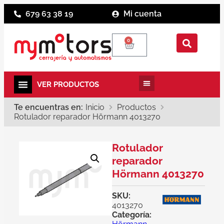
679 63 38 19
Mi cuenta
0
Te encuentras en:
Inicio
Productos
Rotulador reparador Hörmann 4013270
Rotulador
reparador
Hörmann 4013270
SKU:
4013270
Categoría: