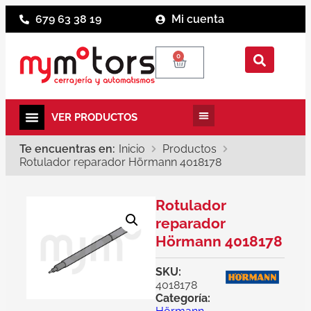
679 63 38 19
Mi cuenta
0
Te encuentras en:
Inicio
Productos
Rotulador reparador Hörmann 4018178
Rotulador
reparador
Hörmann 4018178
SKU:
4018178
Categoría: