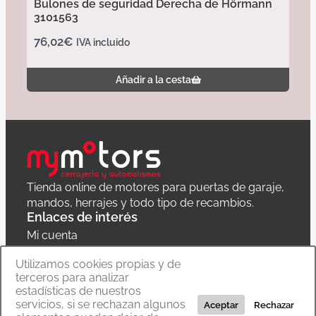
Bulones de seguridad Derecha de Hörmann
3101563
76,02
€
IVA incluido
Añadir a la cesta
Tienda online de motores para puertas de garaje,
mandos, herrajes y todo tipo de recambios.
Enlaces de interés
Mi cuenta
Política de privacidad
Utilizamos cookies propias y de
terceros para analizar
Carrito
estadísticas de nuestros
servicios, si se rechazan algunos
Aceptar
Rechazar