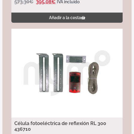
573,30
€
395,08
€
IVA incluido
Añadir a la cesta
Célula fotoeléctrica de reflexión RL 300
436710