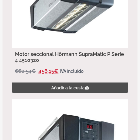
Motor seccional Hörmann SupraMatic P Serie
4 4510320
660,54
€
456,15
€
IVA incluido
Añadir a la cesta