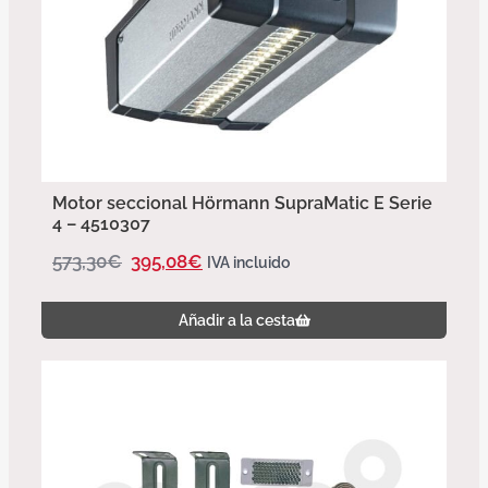
Motor seccional Hörmann SupraMatic E Serie
4 – 4510307
573,30
€
395,08
€
IVA incluido
Añadir a la cesta