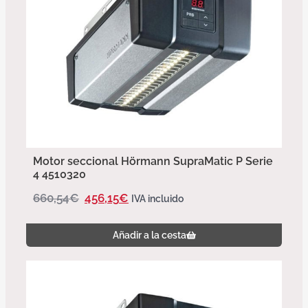
Motor seccional Hörmann SupraMatic P Serie
4 4510320
660,54
€
456,15
€
IVA incluido
Añadir a la cesta