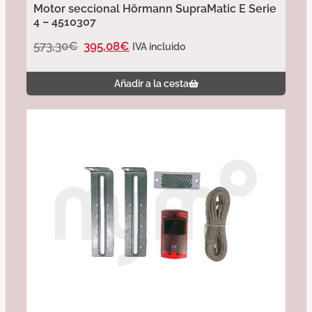
Motor seccional Hörmann SupraMatic E Serie
4 – 4510307
573,30
€
395,08
€
IVA incluido
Añadir a la cesta