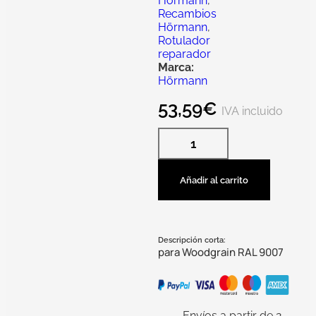
Hörmann
,
Recambios
Hörmann
,
Rotulador
reparador
Marca:
Hörmann
53,59
€
IVA incluido
Añadir al carrito
Descripción corta:
para Woodgrain RAL 9007
Envíos a partir de 2