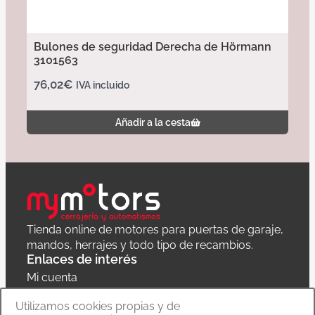
Bulones de seguridad Derecha de Hörmann
3101563
76,02
€
IVA incluido
Añadir a la cesta
Tienda online de motores para puertas de garaje,
mandos, herrajes y todo tipo de recambios.
Enlaces de interés
Mi cuenta
Política de privacidad
Utilizamos cookies propias y de