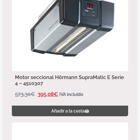
Motor seccional Hörmann SupraMatic E Serie
4 – 4510307
573,30
€
395,08
€
IVA incluido
Añadir a la cesta