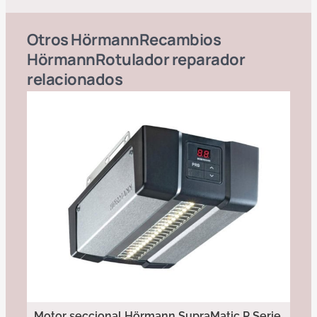
Otros
Hörmann
Recambios
Hörmann
Rotulador reparador
relacionados
Motor seccional Hörmann SupraMatic P Serie