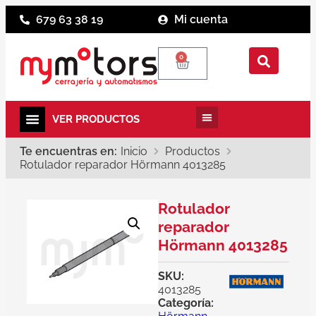
679 63 38 19
Mi cuenta
0
Te encuentras en:
Inicio
Productos
Rotulador reparador Hörmann 4013285
Rotulador
reparador
Hörmann 4013285
SKU:
4013285
Categoría: