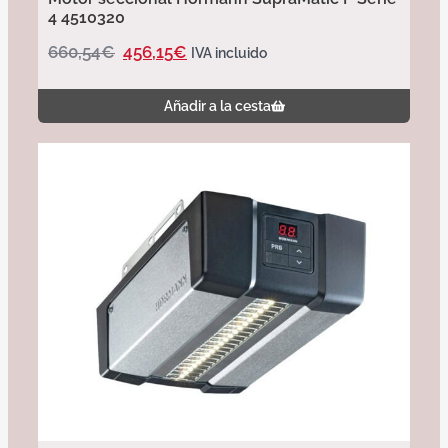
4 4510320
660,54
€
456,15
€
IVA incluido
Añadir a la cesta