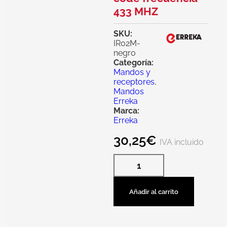
433 MHZ
SKU:
IR02M-
negro
Categoría:
Mandos y
receptores
,
Mandos
Erreka
Marca:
Erreka
30,25
€
IVA incluido
Añadir al carrito