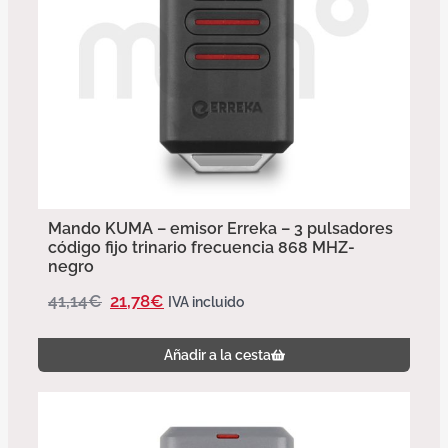
Mando KUMA – emisor Erreka – 3 pulsadores
código fijo trinario frecuencia 868 MHZ-
negro
41,14
€
21,78
€
IVA incluido
Añadir a la cesta