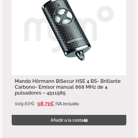
Mando Hörmann BiSecur HSE 4 BS- Brillante
Carbono- Emisor manual 868 MHz de 4
pulsadores – 4511585
109,67
€
98,71
€
IVA incluido
Añadir a la cesta