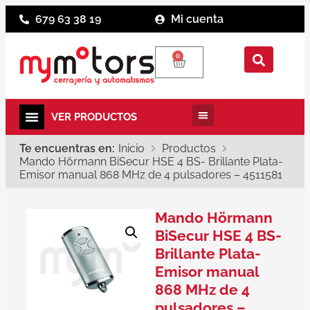
679 63 38 19
Mi cuenta
0
Te encuentras en:
Inicio
Productos
Mando Hörmann BiSecur HSE 4 BS- Brillante Plata-
Emisor manual 868 MHz de 4 pulsadores – 4511581
Mando Hörmann
BiSecur HSE 4 BS-
Brillante Plata-
Emisor manual
868 MHz de 4
pulsadores –