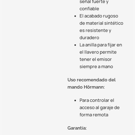
señal fuerte y
confiable
El acabado rugoso
de material sintético
es resistente y
duradero
La anilla para fijar en
el llavero permite
tener el emisor
siempre a mano
Uso recomendado del
mando Hörmann:
Para controlar el
acceso al garaje de
forma remota
Garantía: