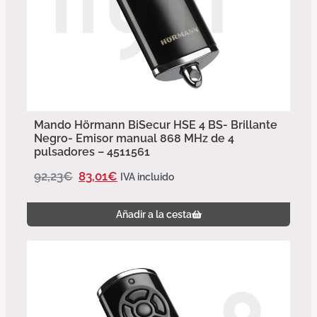
Mando Hörmann BiSecur HSE 4 BS- Brillante
Negro- Emisor manual 868 MHz de 4
pulsadores – 4511561
92,23
€
83,01
€
IVA incluido
Añadir a la cesta