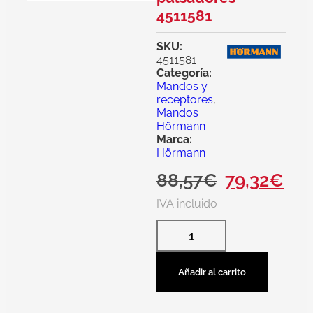
4511581
SKU:
4511581
Categoría:
Mandos y
receptores
,
Mandos
Hörmann
Marca:
Hörmann
88,57
€
79,32
€
IVA incluido
Añadir al carrito