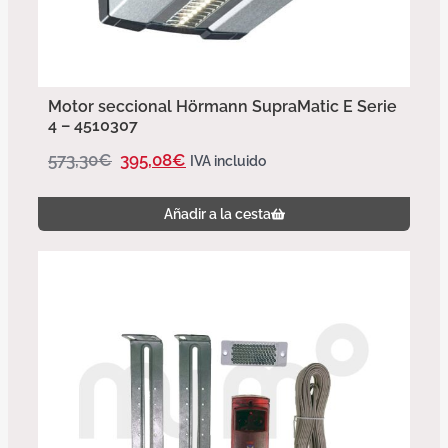
Motor seccional Hörmann SupraMatic E Serie
4 – 4510307
573,30
€
395,08
€
IVA incluido
Añadir a la cesta