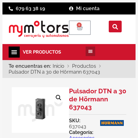
679 63 38 19
Mi cuenta
0
Te encuentras en:
Inicio
Productos
Pulsador DTN a 30 de Hörmann 637043
Pulsador DTN a 30
de Hörmann
637043
SKU:
637043
Categoría: