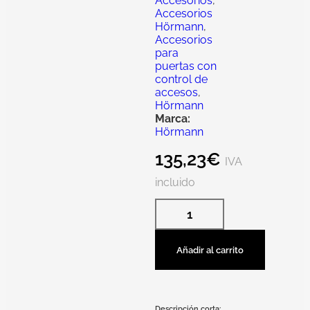
Accesorios
,
Accesorios
Hörmann
,
Accesorios
para
puertas con
control de
accesos
,
Hörmann
Marca:
Hörmann
135,23
€
IVA
incluido
Añadir al carrito
Descripción corta: