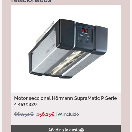
Motor seccional Hörmann SupraMatic P Serie
4 4510320
660,54
€
456,15
€
IVA incluido
Añadir a la cesta