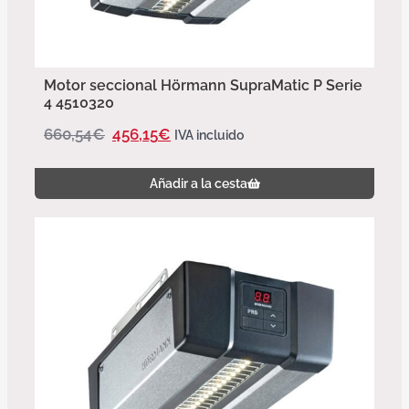
Motor seccional Hörmann SupraMatic P Serie
4 4510320
660,54
€
456,15
€
IVA incluido
Añadir a la cesta