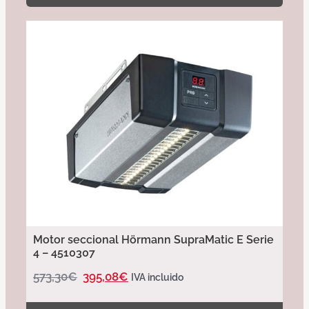
Motor seccional Hörmann SupraMatic E Serie
4 – 4510307
573,30
€
395,08
€
IVA incluido