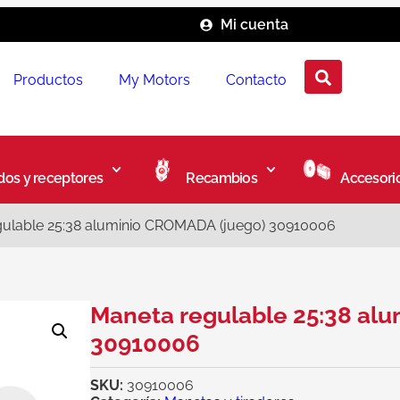
Mi cuenta
Productos
My Motors
Contacto
os y receptores
Recambios
Accesori
gulable 25:38 aluminio CROMADA (juego) 30910006
Maneta regulable 25:38 al
30910006
SKU:
30910006