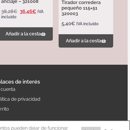
anclaje – 321008
Tirador corredera
pequeño 115×51
38,28
€
36,46
€
IVA
320003
incluido
5,40
€
IVA incluido
Añadir a la cesta
Añadir a la cesta
laces de interés
 cuenta
lítica de privacidad
rrito
entos pueden dejar de funcionar.