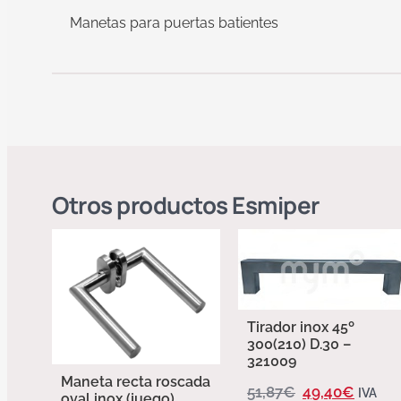
Manetas para puertas batientes
Otros productos
Esmiper
Tirador inox 45º
300(210) D.30 –
321009
Maneta recta roscada
51,87
€
49,40
€
IVA
oval inox (juego)