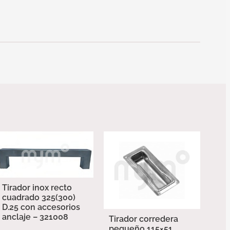
Tirador inox recto
cuadrado 325(300)
D.25 con accesorios
anclaje – 321008
Tirador corredera
pequeño 115×51