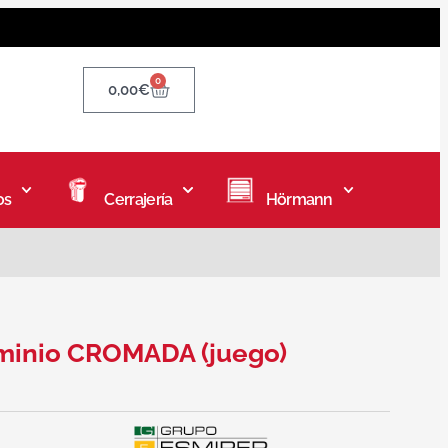
0
0,00
€
os
Cerrajería
Hörmann
uminio CROMADA (juego)