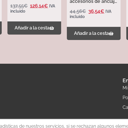
accesorios de anclaje
137,55
€
126,14
€
IVA
– 321007 – 321007
44,56
€
36,54
€
incluido
IVA
incluido
Añadir a la cesta
Añadir a la cesta
En
Mi
Po
Ca
tadísticas de nuestros servicios, si se rechazan algunos elem