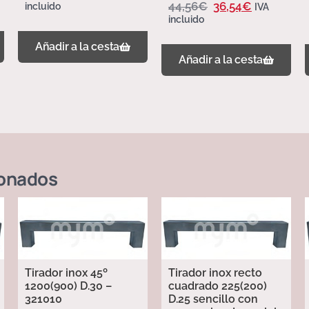
44,56
€
36,54
€
incluido
IVA
incluido
Añadir a la cesta
Añadir a la cesta
ionados
Tirador inox 45º
Tirador inox recto
1200(900) D.30 –
cuadrado 225(200)
321010
D.25 sencillo con