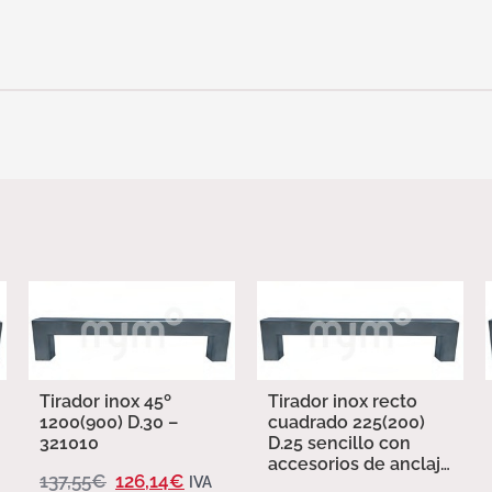
Tirador inox 45º
Tirador inox recto
1200(900) D.30 –
cuadrado 225(200)
321010
D.25 sencillo con
accesorios de anclaje
137,55
€
126,14
€
IVA
– 321007 – 321007