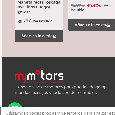
Maneta recta roscada
51,87
€
49,40
€
IVA
oval inox (juego)
incluido
321011
39,76
€
IVA incluido
Añadir a la cesta
Añadir a la cesta
Tienda online de motores para puertas de garaje,
mandos, herrajes y todo tipo de recambios.
Utilizamos cookies propias y de terceros para analizar es