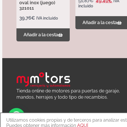
51,87
€
49,40
€
IVA
oval inox (juego)
incluido
321011
39,76
€
IVA incluido
Añadir a la cesta
Añadir a la cesta
Tienda online de motores para puertas de garaje,
mandos, herrajes y todo tipo de recambios.
Utilizamos cookies propias y de terceros para analizar es
Puedes obtener más información
AQUÍ
Copyright © 2020 MyMoTors cerrajería y automatismos