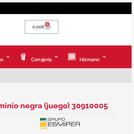
0
0,00
€
os
Cerrajería
Hörmann
minio negra (juego) 30910005