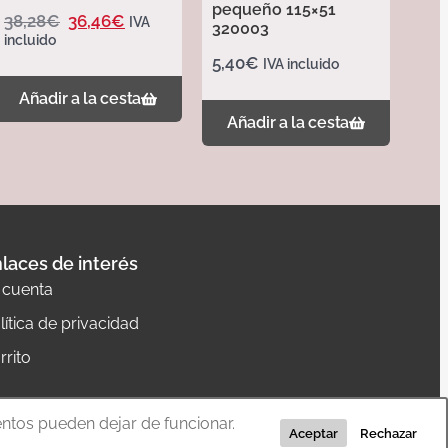
pequeño 115×51
38,28
€
36,46
€
IVA
320003
incluido
5,40
€
IVA incluido
Añadir a la cesta
Añadir a la cesta
laces de interés
 cuenta
lítica de privacidad
rrito
entos pueden dejar de funcionar.
Aceptar
Rechazar
Diseño web:
The Concept
– Programación:
La Quadra