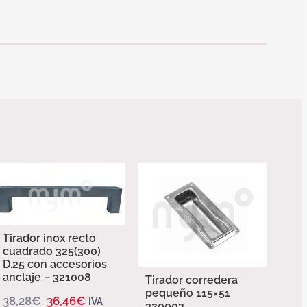
Tirador inox recto
cuadrado 325(300)
D.25 con accesorios
anclaje – 321008
Tirador corredera
pequeño 115×51
38,28
€
36,46
€
IVA
320003