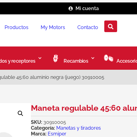
Mi cuenta
Productos
My Motors
Contacto
os y receptores
Recambios
Accesori
ulable 45:60 aluminio negra (juego) 30910005
Maneta regulable 45:60 alu
SKU:
30910005
Categoría:
Manetas y tiradores
Marca:
Esmiper