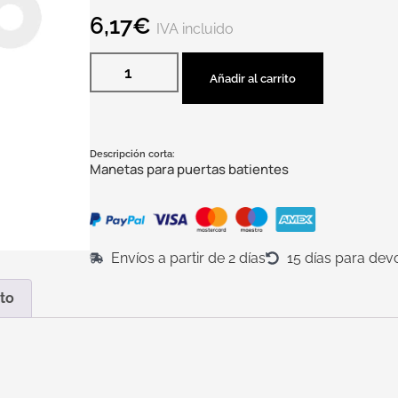
6,17
€
IVA incluido
Añadir al carrito
Descripción corta:
Manetas para puertas batientes
Envíos a partir de 2 días
15 días para dev
to