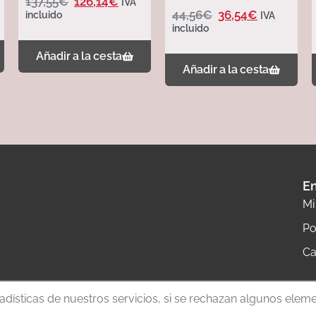
137,55
€
126,14
€
IVA
– 321007 – 321007
44,56
€
36,54
€
incluido
IVA
incluido
Añadir a la cesta
Añadir a la cesta
En
Mi
Po
Ca
tadísticas de nuestros servicios, si se rechazan algunos elem