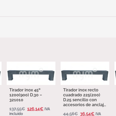
Tirador inox 45º
Tirador inox recto
1200(900) D.30 –
cuadrado 225(200)
321010
D.25 sencillo con
accesorios de anclaje
137,55
€
126,14
€
IVA
– 321007 – 321007
44,56
€
36,54
€
incluido
IVA