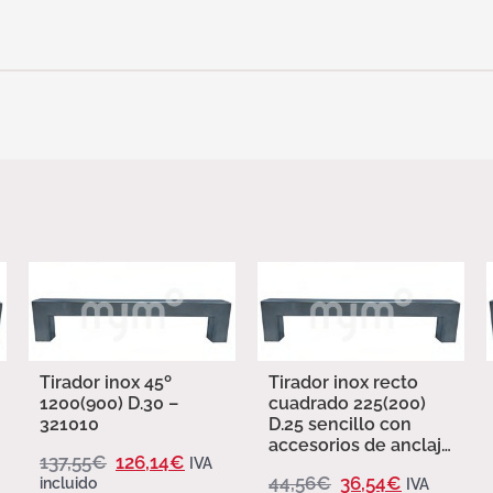
Tirador inox 45º
Tirador inox recto
1200(900) D.30 –
cuadrado 225(200)
321010
D.25 sencillo con
accesorios de anclaje
137,55
€
126,14
€
IVA
– 321007 – 321007
44,56
€
36,54
€
incluido
IVA