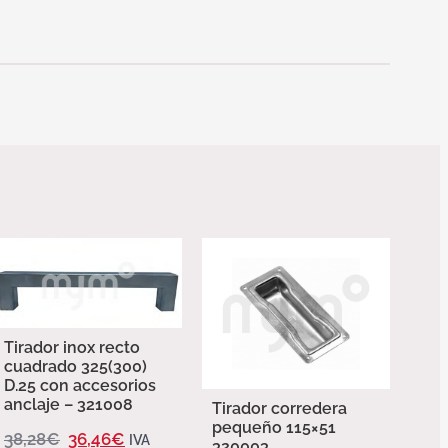
Tirador inox recto
cuadrado 325(300)
D.25 con accesorios
anclaje – 321008
Tirador corredera
pequeño 115×51
38,28
€
36,46
€
IVA
320003