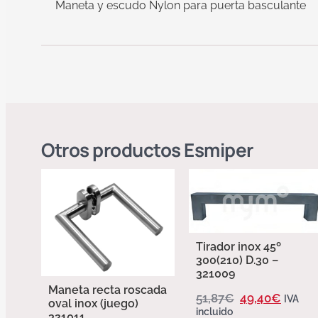
Maneta y escudo Nylon para puerta basculante
Otros productos
Esmiper
Tirador inox 45º
300(210) D.30 –
321009
Maneta recta roscada
51,87
€
49,40
€
IVA
oval inox (juego)
incluido
321011