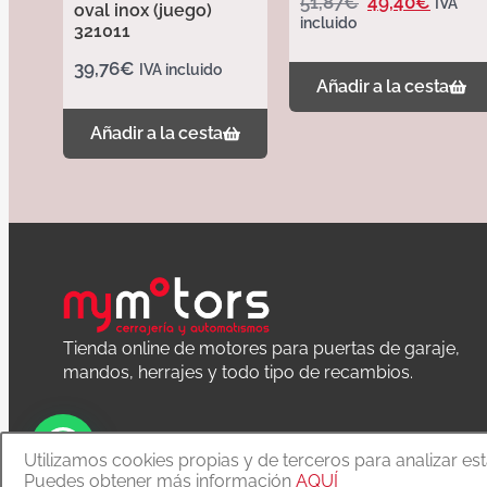
51,87
€
49,40
€
IVA
oval inox (juego)
incluido
321011
39,76
€
IVA incluido
Añadir a la cesta
Añadir a la cesta
Tienda online de motores para puertas de garaje,
mandos, herrajes y todo tipo de recambios.
Utilizamos cookies propias y de terceros para analizar es
Puedes obtener más información
AQUÍ
Copyright © 2020 MyMoTors cerrajería y automatismos