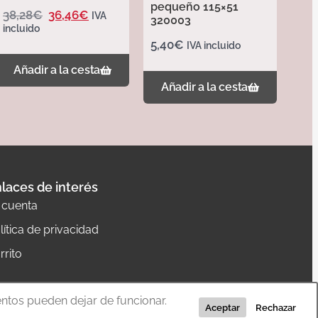
pequeño 115×51
38,28
€
36,46
€
IVA
320003
incluido
5,40
€
IVA incluido
Añadir a la cesta
Añadir a la cesta
laces de interés
 cuenta
lítica de privacidad
rrito
entos pueden dejar de funcionar.
Aceptar
Rechazar
Diseño web:
The Concept
– Programación:
La Quadra