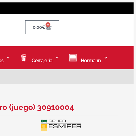
0
0,00
€
os
Cerrajería
Hörmann
ro (juego) 30910004