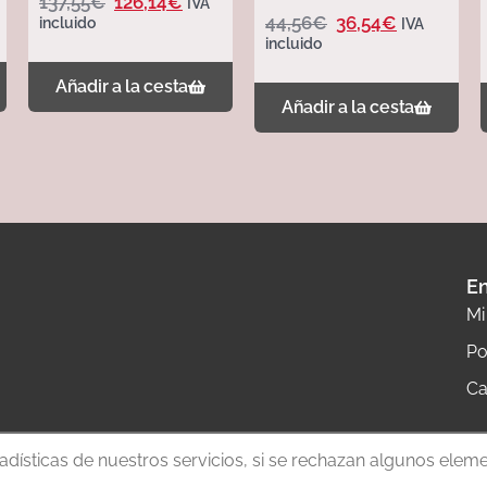
137,55
€
126,14
€
IVA
– 321007 – 321007
44,56
€
36,54
€
incluido
IVA
incluido
Añadir a la cesta
Añadir a la cesta
En
Mi
Po
Ca
tadísticas de nuestros servicios, si se rechazan algunos elem