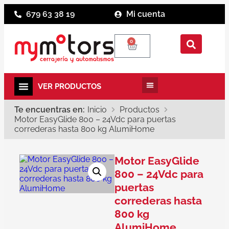
679 63 38 19
Mi cuenta
0
Te encuentras en:
Inicio
Productos
Motor EasyGlide 800 – 24Vdc para puertas
correderas hasta 800 kg AlumiHome
Motor EasyGlide
800 – 24Vdc para
puertas
correderas hasta
800 kg
AlumiHome