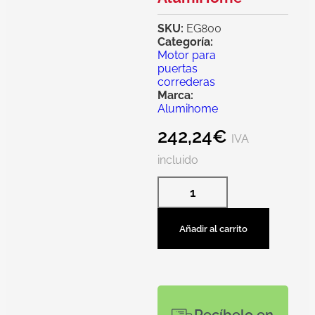
SKU:
EG800
Categoría:
Motor para
puertas
correderas
Marca:
Alumihome
242,24
€
IVA
incluido
Añadir al carrito
Recíbelo en