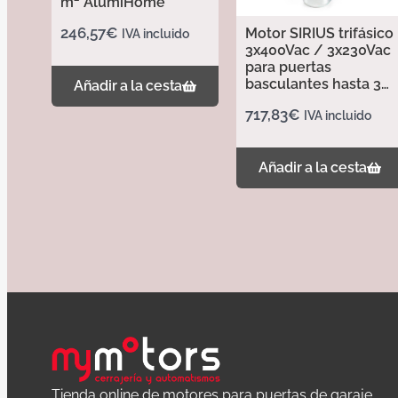
m² AlumiHome
246,57
€
Motor SIRIUS trifásico
IVA incluido
3x400Vac / 3x230Vac
para puertas
basculantes hasta 30
Añadir a la cesta
m – Erreka
717,83
€
IVA incluido
Añadir a la cesta
Tienda online de motores para puertas de garaje,