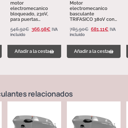
motor
Motor
electromecanico
electromecanico
bloqueado, 230V,
basculante
para puertas
TRIFASICO 380V con
basculantes. HERA
finales de carrera y
546,92
€
366,98
€
785,90
€
681,11
€
IVA
IVA
Erreka.
desbloqueo para
incluido
incluido
puertas basculantes
de hasta 60m2.
SIRIUS Erreka.
Añadir a la cesta
Añadir a la cesta
culantes
relacionados