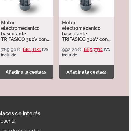
Motor
Motor
electromecanico
electromecanico
basculante
basculante
TRIFASICO 380V con
TRIFASICO 380V con
finales de carrera y
finales de carrera y
785,90
€
681,11
€
992,20
€
665,77
€
IVA
IVA
desbloqueo para
desbloqueo para
incluido
incluido
puertas basculantes
puertas basculantes
de hasta 60m2.
de hasta 50m2.
SIRIUS Erreka.
SIRIUS Erreka.
Añadir a la cesta
Añadir a la cesta
laces de interés
 cuenta
lítica de privacidad