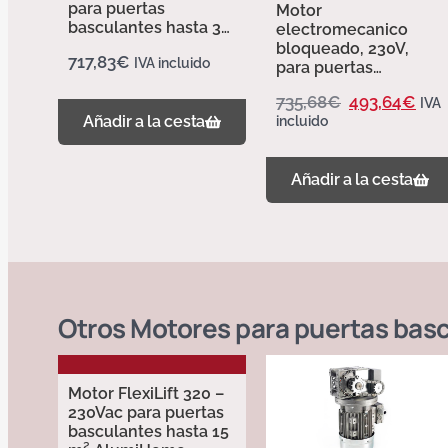
para puertas
Motor
basculantes hasta 30
electromecanico
m – Erreka
bloqueado, 230V,
717,83
€
IVA incluido
para puertas
basculantes. con
735,68
€
493,64
€
IVA
Cuadro
Añadir a la cesta
incluido
INCORPORADO. HERA
Erreka.
Añadir a la cesta
Otros
Motores para puertas bas
Motor FlexiLift 320 –
230Vac para puertas
basculantes hasta 15