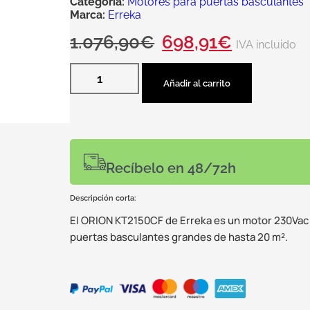
Categoría:
Motores para puertas basculantes
Marca:
Erreka
1.076,90
€
698,91
€
IVA incluido
Añadir al carrito
Recíbelo en 48/72h
Descripción corta:
El ORION KT2150CF de Erreka es un motor 230Vac c
puertas basculantes grandes de hasta 20 m².