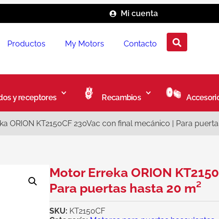
Mi cuenta
Productos
My Motors
Contacto
os y receptores
Recambios
Accesori
ka ORION KT2150CF 230Vac con final mecánico | Para puerta
Motor Erreka ORION KT2150C
Para puertas hasta 20 m²
SKU:
KT2150CF