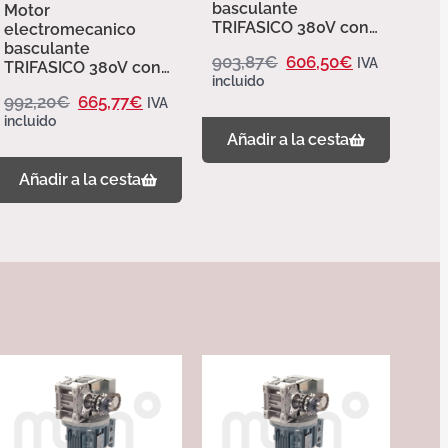
basculante
Motor
TRIFASICO 380V con
electromecanico
finales de
basculante
903,87
€
606,50
€
IVA
carrera.PARA puertas
TRIFASICO 380V con
incluido
basculantes de hasta
finales de carrera y
992,20
€
665,77
€
50m2. SIRIUS Erreka.
IVA
desbloqueo para
incluido
puertas basculantes
Añadir a la cesta
de hasta 50m2.
SIRIUS Erreka.
Añadir a la cesta