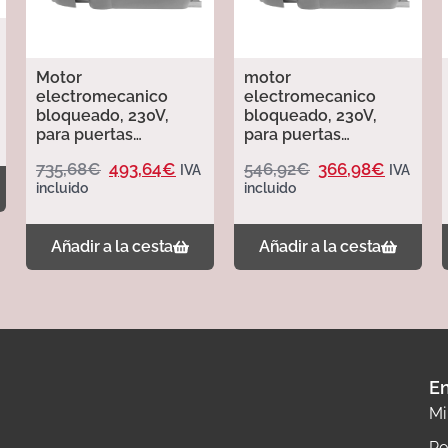
Motor
motor
electromecanico
electromecanico
bloqueado, 230V,
bloqueado, 230V,
para puertas
para puertas
basculantes. con
basculantes. HERA
735,68
€
493,64
€
546,92
€
366,98
€
IVA
IVA
Cuadro
Erreka.
incluido
incluido
INCORPORADO. HERA
Erreka.
Añadir a la cesta
Añadir a la cesta
En
Mi
Po