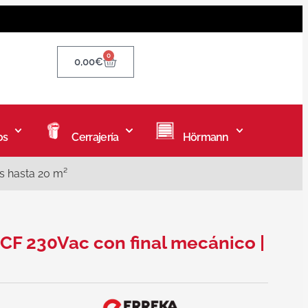
0
0,00
€
os
Cerrajería
Hörmann
s hasta 20 m²
F 230Vac con final mecánico |