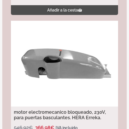
Añadir a la cesta
motor electromecanico bloqueado, 230V,
para puertas basculantes. HERA Erreka.
546,92
€
366,98
€
IVA incluido