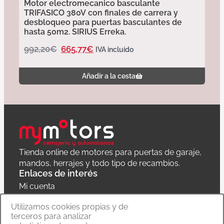
Motor electromecanico basculante
TRIFASICO 380V con finales de carrera y
desbloqueo para puertas basculantes de
hasta 50m2. SIRIUS Erreka.
992,20
€
665,77
€
IVA incluido
Añadir a la cesta
Tienda online de motores para puertas de garaje,
mandos, herrajes y todo tipo de recambios.
Enlaces de interés
Mi cuenta
Política de privacidad
Utilizamos cookies propias y de
terceros para analizar
Carrito