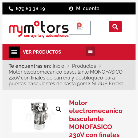
679 63 38 19
Mi cuenta
0
Te encuentras en:
Inicio
Productos
Motor electromecanico basculante MONOFASICO
230V con finales de carrera y desbloqueo para
puertas basculantes de hasta 50m2. SIRIUS Erreka.
Motor
electromecanico
basculante
MONOFASICO
230V con finales