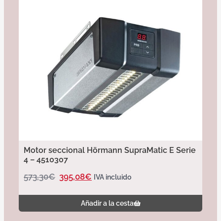
Motor seccional Hörmann SupraMatic E Serie
4 – 4510307
573,30
€
395,08
€
IVA incluido
Añadir a la cesta