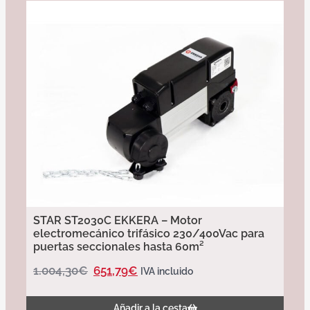
STAR ST2030C EKKERA – Motor
electromecánico trifásico 230/400Vac para
puertas seccionales hasta 60m²
1.004,30
€
651,79
€
IVA incluido
Añadir a la cesta