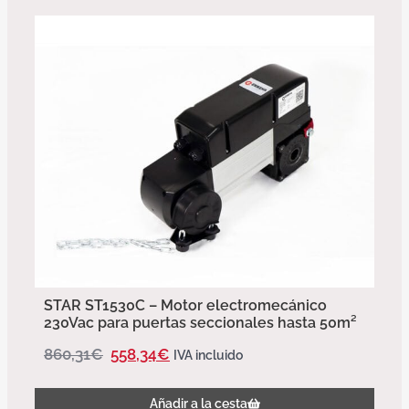
STAR ST1530C – Motor electromecánico
230Vac para puertas seccionales hasta 50m²
860,31
€
558,34
€
IVA incluido
Añadir a la cesta