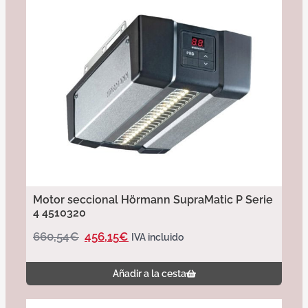
Motor seccional Hörmann SupraMatic P Serie
4 4510320
660,54
€
456,15
€
IVA incluido
Añadir a la cesta