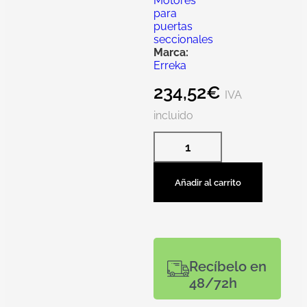
Motores
para
puertas
seccionales
Marca:
Erreka
234,52
€
IVA
incluido
Añadir al carrito
Recíbelo en
48/72h