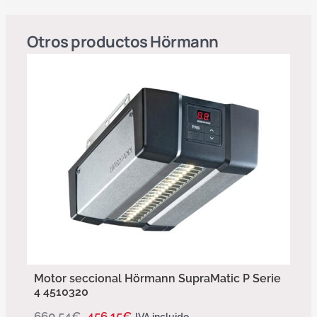
Otros productos
Hörmann
Motor seccional Hörmann SupraMatic P Serie
4 4510320
660,54
€
456,15
€
IVA incluido