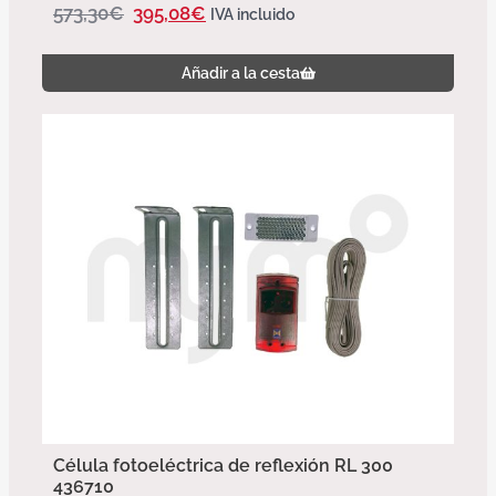
573,30
€
395,08
€
IVA incluido
Añadir a la cesta
Célula fotoeléctrica de reflexión RL 300
436710