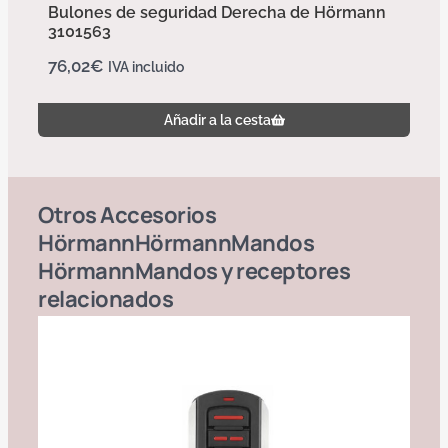
Bulones de seguridad Derecha de Hörmann
3101563
76,02
€
IVA incluido
Añadir a la cesta
Otros
Accesorios
Hörmann
Hörmann
Mandos
Hörmann
Mandos y receptores
relacionados