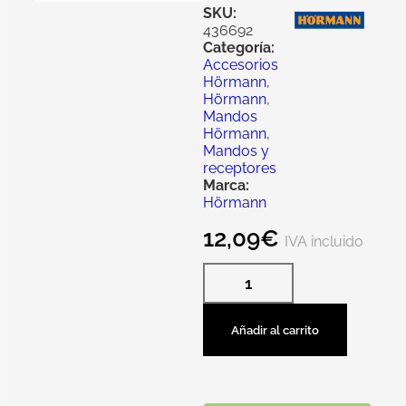
SKU:
436692
Categoría:
Accesorios
Hörmann
,
Hörmann
,
Mandos
Hörmann
,
Mandos y
receptores
Marca:
Hörmann
12,09
€
IVA incluido
Añadir al carrito