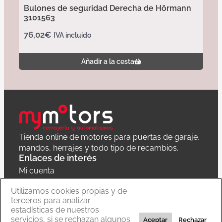
Bulones de seguridad Derecha de Hörmann
3101563
76,02
€
IVA incluido
Añadir a la cesta
Tienda online de motores para puertas de garaje,
mandos, herrajes y todo tipo de recambios.
Enlaces de interés
Mi cuenta
Política de privacidad
Utilizamos cookies propias y de
terceros para analizar
Carrito
estadísticas de nuestros
servicios, si se rechazan algunos
Aceptar
Rechazar