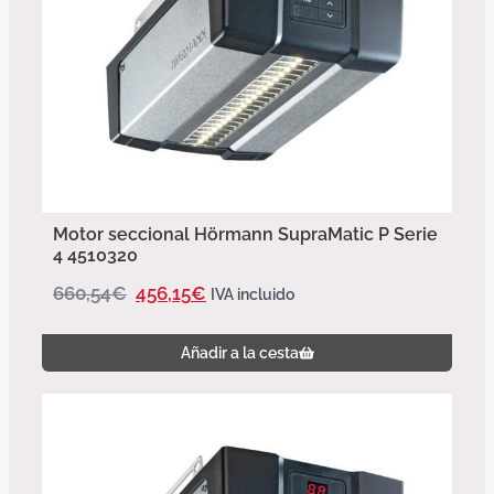
Motor seccional Hörmann SupraMatic P Serie
4 4510320
660,54
€
456,15
€
IVA incluido
Añadir a la cesta