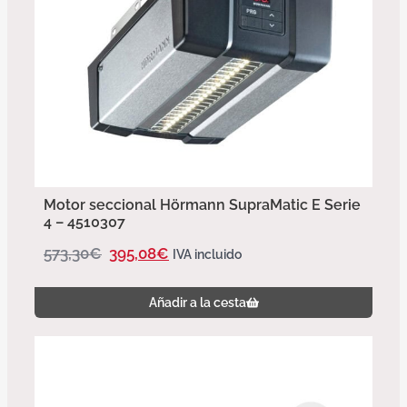
Motor seccional Hörmann SupraMatic E Serie
4 – 4510307
573,30
€
395,08
€
IVA incluido
Añadir a la cesta