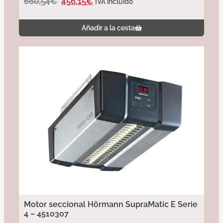
660,54
€
456,15
€
IVA incluido
Añadir a la cesta
Motor seccional Hörmann SupraMatic E Serie
4 – 4510307