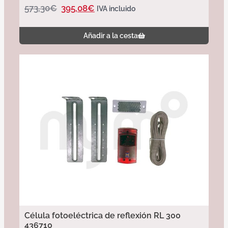
573,30
€
395,08
€
IVA incluido
Añadir a la cesta
Célula fotoeléctrica de reflexión RL 300
436710