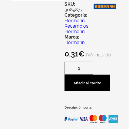
SKU:
3089877
Categoría:
Hörmann
,
Recambios
Hörmann
Marca:
Hörmann
0,31
€
IVA incluido
Añadir al carrito
Descripción corta: