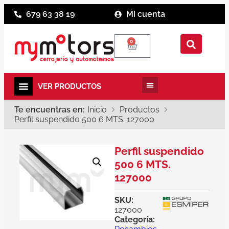
679 63 38 19
Mi cuenta
0
Te encuentras en:
Inicio
Productos
Perfil suspendido 500 6 MTS. 127000
Perfil suspendido
500 6 MTS.
127000
SKU:
127000
Categoría: