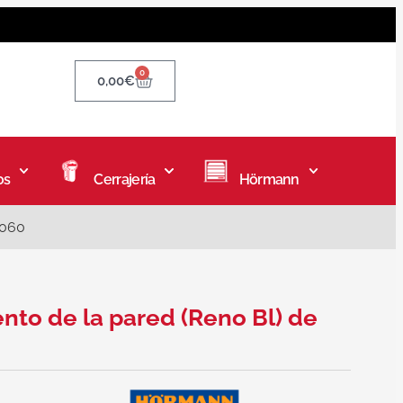
0
0,00
€
os
Cerrajería
Hörmann
6060
ento de la pared (Reno Bl) de