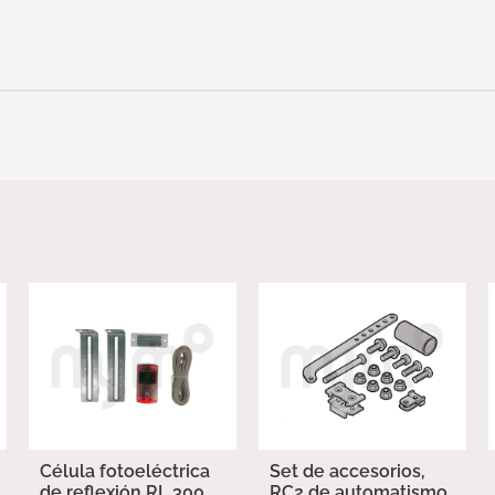
Célula fotoeléctrica
Set de accesorios,
de reflexión RL 300
RC2 de automatismo