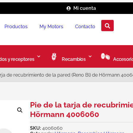
Mi cuenta
Productos
My Motors
Contacto
os y receptores
Recambios
Accesori
tarja de recubrimiento de la pared (Reno Bl) de Hörmann 400
Pie de la tarja de recubrimi
Hörmann 4006060
SKU:
4006060