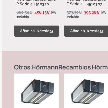
P Serie 4 4510320
E Serie 4 – 4510307
660,54
€
456,15
€
573,30
€
395,08
€
IVA
IVA
incluido
incluido
Añadir a la cesta
Añadir a la cesta
Otros
Hörmann
Recambios Hörm