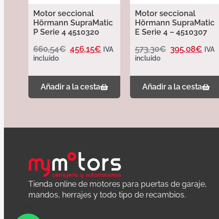
Motor seccional
Motor seccional
Hörmann SupraMatic
Hörmann SupraMatic
P Serie 4 4510320
E Serie 4 – 4510307
660,54
€
456,15
€
573,30
€
395,08
€
IVA
IVA
incluido
incluido
Añadir a la cesta
Añadir a la cesta
Tienda online de motores para puertas de garaje,
mandos, herrajes y todo tipo de recambios.