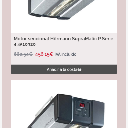
Motor seccional Hörmann SupraMatic P Serie
4 4510320
660,54
€
456,15
€
IVA incluido
Añadir a la cesta