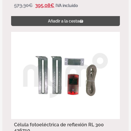
573,30
€
395,08
€
IVA incluido
Añadir a la cesta
Célula fotoeléctrica de reflexión RL 300
436710