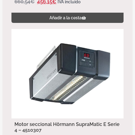
660,54
€
456,15
€
IVA incluido
Añadir a la cesta
Motor seccional Hörmann SupraMatic E Serie
4 – 4510307