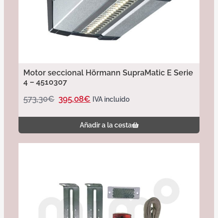
Motor seccional Hörmann SupraMatic E Serie
4 – 4510307
573,30
€
395,08
€
IVA incluido
Añadir a la cesta