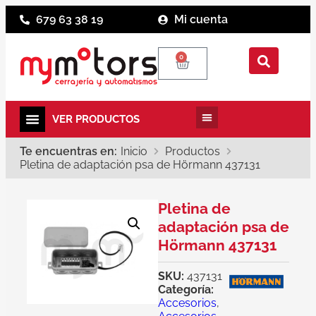
679 63 38 19
Mi cuenta
0
Te encuentras en:
Inicio
Productos
Pletina de adaptación psa de Hörmann 437131
Pletina de
adaptación psa de
Hörmann 437131
SKU:
437131
Categoría:
Accesorios
,