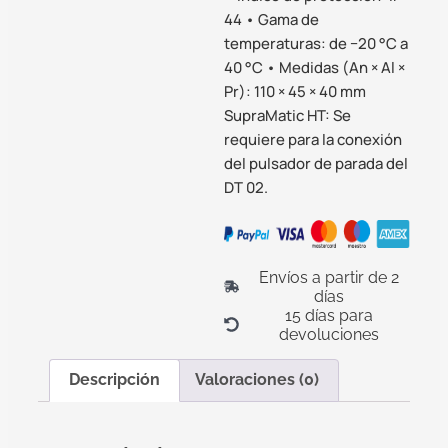
44 • Gama de
temperaturas: de −20 °C a
40 °C • Medidas (An × Al ×
Pr): 110 × 45 × 40 mm
SupraMatic HT: Se
requiere para la conexión
del pulsador de parada del
DT 02.
Envíos a partir de 2
días
15 días para
devoluciones
Descripción
Valoraciones (0)