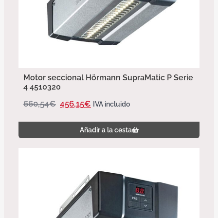
Motor seccional Hörmann SupraMatic P Serie
4 4510320
660,54
€
456,15
€
IVA incluido
Añadir a la cesta