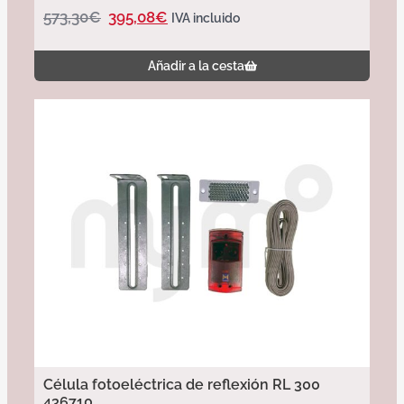
573,30
€
395,08
€
IVA incluido
Añadir a la cesta
Célula fotoeléctrica de reflexión RL 300
436710