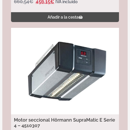
660,54
€
456,15
€
IVA incluido
Añadir a la cesta
Motor seccional Hörmann SupraMatic E Serie
4 – 4510307