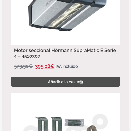
Motor seccional Hörmann SupraMatic E Serie
4 – 4510307
573,30
€
395,08
€
IVA incluido
Añadir a la cesta