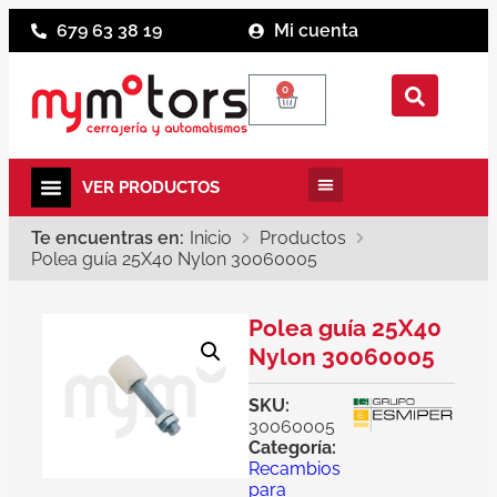
679 63 38 19
Mi cuenta
0
Te encuentras en:
Inicio
Productos
Polea guía 25X40 Nylon 30060005
Polea guía 25X40
Nylon 30060005
SKU:
30060005
Categoría:
Recambios
para